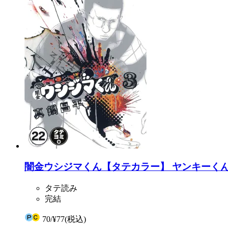
闇金ウシジマくん【タテカラー】 ヤンキーくんPar
タテ読み
完結
70
/
¥77
(税込)