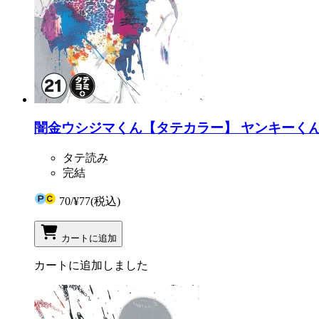
闇金ウシジマくん【タテカラー】 ヤンキーくんPar
タテ読み
完結
70
/
¥77
(税込)
カートに追加
カートに追加しました