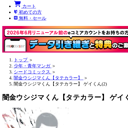
カート
初めての方
無料・セール
トップ
＞
少年・青年マンガ
＞
シードコミックス
＞
闇金ウシジマくん【タテカラー】
＞
闇金ウシジマくん【タテカラー】 ゲイくん(2)
闇金ウシジマくん【タテカラー】 ゲイくん