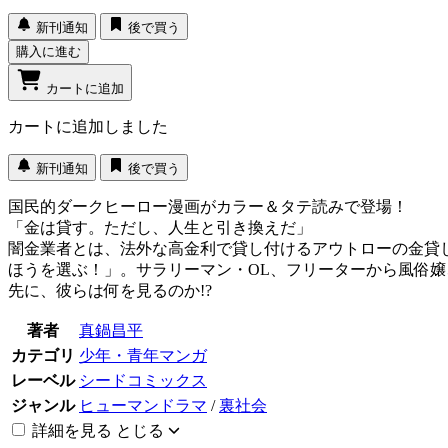
新刊通知
後で買う
購入に進む
カートに追加
カートに追加しました
新刊通知
後で買う
国民的ダークヒーロー漫画がカラー＆タテ読みで登場！
「金は貸す。ただし、人生と引き換えだ」
闇金業者とは、法外な高金利で貸し付けるアウトローの金貸
ほうを選ぶ！」。サラリーマン・OL、フリーターから風俗
先に、彼らは何を見るのか!?
著者
真鍋昌平
カテゴリ
少年・青年マンガ
レーベル
シードコミックス
ジャンル
ヒューマンドラマ
/
裏社会
詳細を見る
とじる