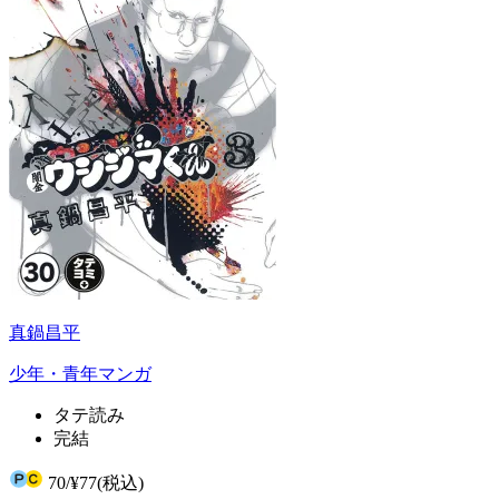
真鍋昌平
少年・青年マンガ
タテ読み
完結
70
/
¥77
(税込)