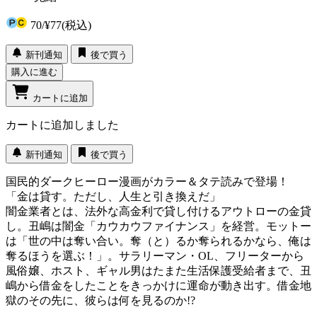
70
/
¥77
(税込)
新刊通知
後で買う
購入に進む
カートに追加
カートに追加しました
新刊通知
後で買う
国民的ダークヒーロー漫画がカラー＆タテ読みで登場！
「金は貸す。ただし、人生と引き換えだ」
闇金業者とは、法外な高金利で貸し付けるアウトローの金貸
し。丑嶋は闇金「カウカウファイナンス」を経営。モットー
は「世の中は奪い合い。奪（と）るか奪られるかなら、俺は
奪るほうを選ぶ！」。サラリーマン・OL、フリーターから
風俗嬢、ホスト、ギャル男はたまた生活保護受給者まで、丑
嶋から借金をしたことをきっかけに運命が動き出す。借金地
獄のその先に、彼らは何を見るのか!?