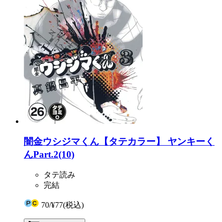
闇金ウシジマくん【タテカラー】 ヤンキーく
んPart.2(10)
タテ読み
完結
70
/
¥77
(税込)