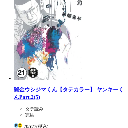
闇金ウシジマくん【タテカラー】 ヤンキーく
んPart.2(5)
タテ読み
完結
70
/
¥77
(税込)