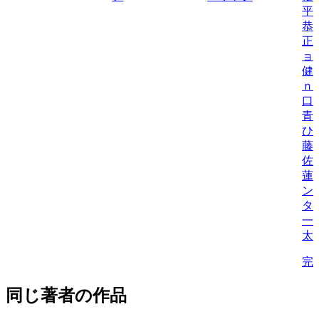
平
恭
正
ョ
健
ｎ
口
青
ひ
藤
佐
蓮
ン
タ
一
太
完
同じ著者の作品