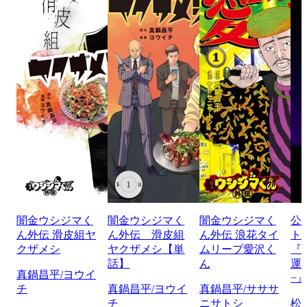
闇金ウシジマく
闇金ウシジマく
闇金ウシジマく
公
ん外伝 滑皮組ヤ
ん外伝 滑皮組
ん外伝 浪花タイ
ト
クザメシ
ヤクザメシ【単
ムリープ愛沢く
『
話】
ん
運
真鍋昌平/ヨウイ
−
チ
真鍋昌平/ヨウイ
真鍋昌平/サササ
チ
ニサトシ
松