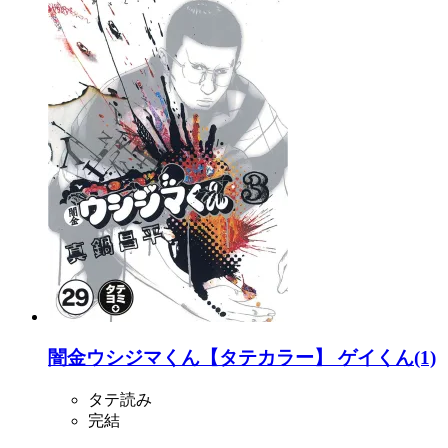
闇金ウシジマくん【タテカラー】 ゲイくん(1)
タテ読み
完結