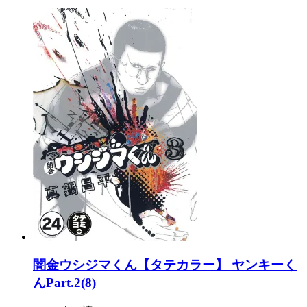
闇金ウシジマくん【タテカラー】 ヤンキーく
んPart.2(8)