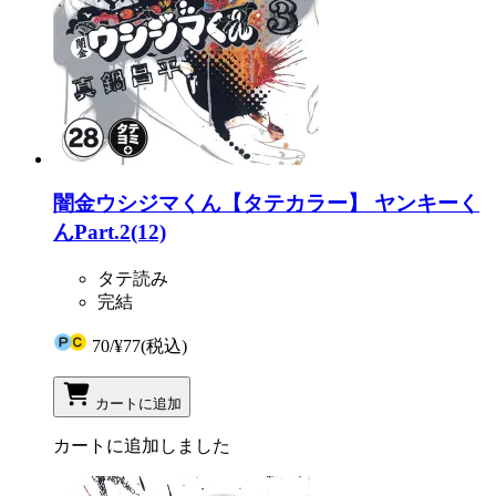
闇金ウシジマくん【タテカラー】 ヤンキーく
んPart.2(12)
タテ読み
完結
70
/
¥77
(税込)
カートに追加
カートに追加しました