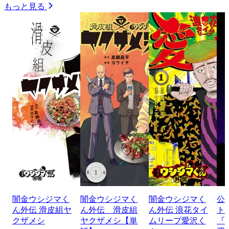
もっと見る
闇金ウシジマく
闇金ウシジマく
闇金ウシジマく
公
ん外伝 滑皮組ヤ
ん外伝 滑皮組
ん外伝 浪花タイ
ト
クザメシ
ヤクザメシ【単
ムリープ愛沢く
『