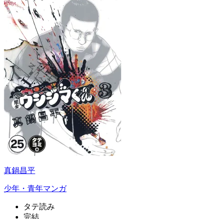
真鍋昌平
少年・青年マンガ
タテ読み
完結