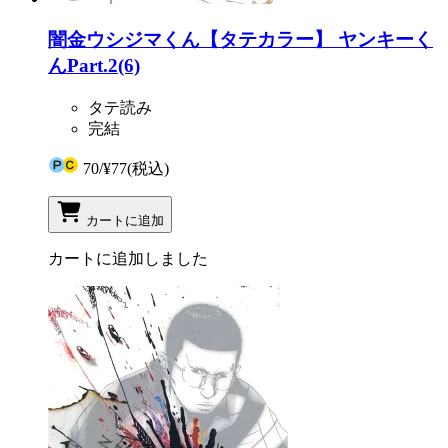
闇金ウシジマくん【タテカラー】 ヤンキーく
んPart.2(6)
タテ読み
完結
70
/
¥77
(税込)
カートに追加
カートに追加しました