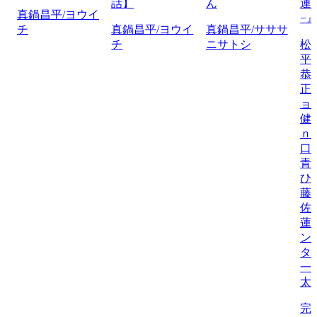
話】
ん
運
真鍋昌平/ヨウイ
−
チ
真鍋昌平/ヨウイ
真鍋昌平/サササ
チ
ニサトシ
松
平
恭
正
ョ
健
ｎ
口
青
ひ
藤
佐
蓮
ン
タ
一
太
完