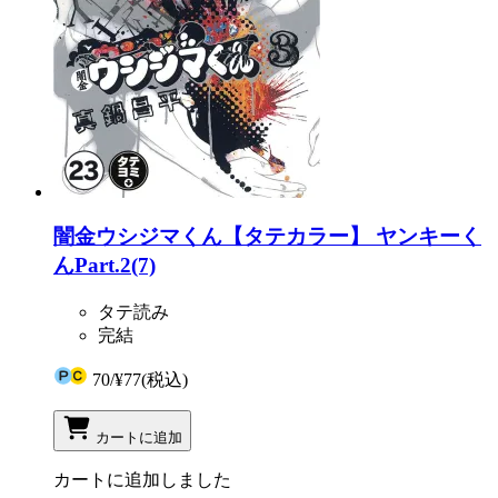
闇金ウシジマくん【タテカラー】 ヤンキーく
んPart.2(7)
タテ読み
完結
70
/
¥77
(税込)
カートに追加
カートに追加しました