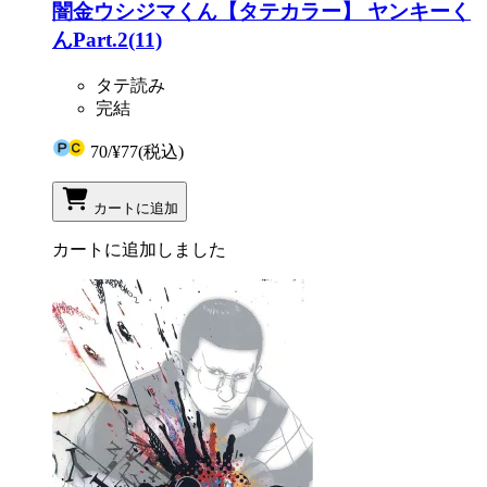
闇金ウシジマくん【タテカラー】 ヤンキーく
んPart.2(11)
タテ読み
完結
70
/
¥77
(税込)
カートに追加
カートに追加しました