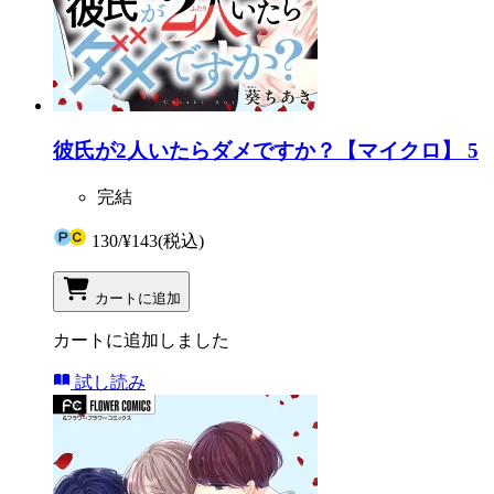
彼氏が2人いたらダメですか？【マイクロ】 5
完結
130
/
¥143
(税込)
カートに追加
カートに追加しました
試し読み