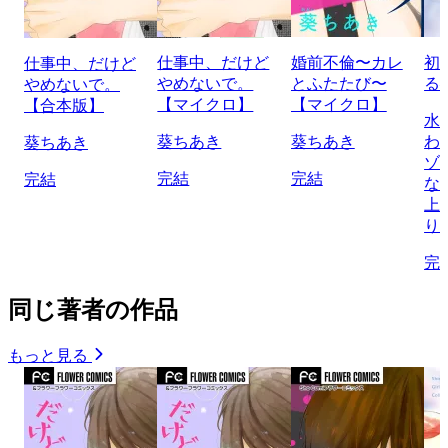
仕事中、だけど
婚前不倫〜カレ
初
仕事中、だけど
やめないで。
とふたたび〜
る
やめないで。
【マイクロ】
【マイクロ】
【合本版】
水
葵ちあき
葵ちあき
わ
葵ちあき
ゾ
完結
完結
完結
な
上
り
完
同じ著者の作品
もっと見る