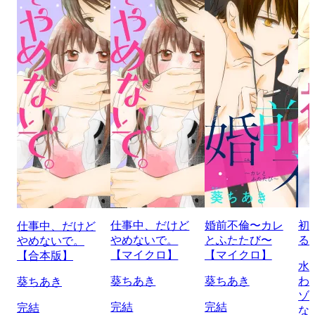
仕事中、だけど
婚前不倫〜カレ
初
仕事中、だけど
やめないで。
とふたたび〜
る
やめないで。
【マイクロ】
【マイクロ】
【合本版】
水
葵ちあき
葵ちあき
わ
葵ちあき
ゾ
完結
完結
完結
な