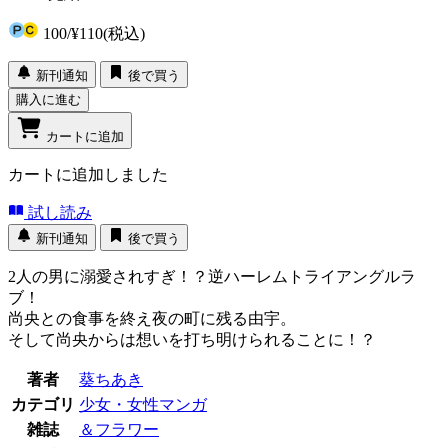
100
/
¥110
(税込)
新刊通知
後で買う
購入に進む
カートに追加
カートに追加しました
試し読み
新刊通知
後で買う
2人の男に溺愛されすぎ！？逆ハーレムトライアングルラ
ブ！
尚央との食事を終え夜の町に残る由宇。
そして尚央からは想いを打ち明けられることに！？
著者
葵ちあき
カテゴリ
少女・女性マンガ
雑誌
＆フラワー