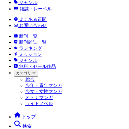
ジャンル
雑誌・レーベル
よくある質問
お問い合わせ
新刊一覧
新刊雑誌一覧
ランキング
ミッション
ジャンル
無料・セール作品
カテゴリ
総合
少年・青年マンガ
少女・女性マンガ
オトナマンガ
ライトノベル
トップ
検索