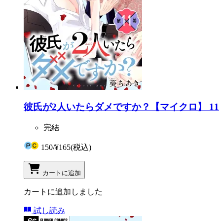
彼氏が2人いたらダメですか？【マイクロ】 11
完結
150
/
¥165
(税込)
カートに追加
カートに追加しました
試し読み