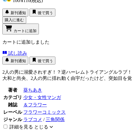
100
/
¥110
(税込)
新刊通知
後で買う
購入に進む
カートに追加
カートに追加しました
試し読み
新刊通知
後で買う
2人の男に溺愛されすぎ！？逆ハーレムトライアングルラブ！
大和と尚央、2人の男に揺れ動く由宇だったけど、突如目を
著者
葵ちあき
カテゴリ
少女・女性マンガ
雑誌
＆フラワー
レーベル
フラワーコミックス
ジャンル
ラブコメ
/
三角関係
詳細を見る
とじる