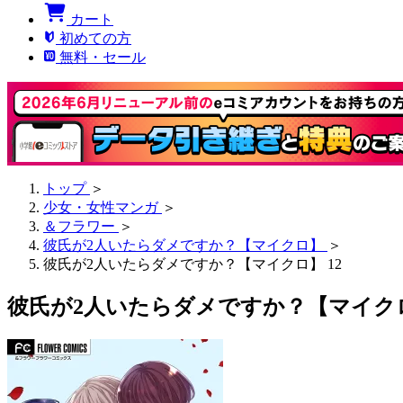
カート
初めての方
無料・セール
トップ
＞
少女・女性マンガ
＞
＆フラワー
＞
彼氏が2人いたらダメですか？【マイクロ】
＞
彼氏が2人いたらダメですか？【マイクロ】 12
彼氏が2人いたらダメですか？【マイクロ