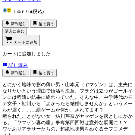
150
/
¥165
(税込)
新刊通知
後で買う
購入に進む
カートに追加
カートに追加しました
試し読み
新刊通知
後で買う
とにかく地味で影の薄い男・山本元（ヤマゲン）は、主夫に
なりたいという理由で婚活を決意。フラグは立つがゴールイ
ンには程遠い結果に終わっていた。そんな中、中学時代のモ
テ女子・鮎川から「よかったら結婚しませんか」というメー
ルが届く。……罰ゲームか何か、されてます？
断られたことがない女・鮎川芹奈がヤマゲンを落としにかか
る。「ヤマゲン妻の座」争奪第四回戦は意外な展開に！？
ワケありアラサーたちの、超絶地味男をめぐるラブコメデ