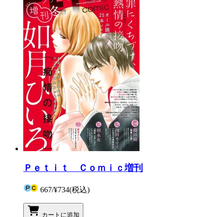
Ｐｅｔｉｔ Ｃｏｍｉｃ増刊
667
/
¥734
(税込)
カートに追加