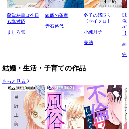
冬子の婿取り
誠
藤堂秘書は今日
箱庭の茶室
【マイクロ】
俺
も塩対応
赤石路代
ぞ
小純月子
ましろ雪
【
完結
高
完
結婚・生活・子育ての作品
もっと見る