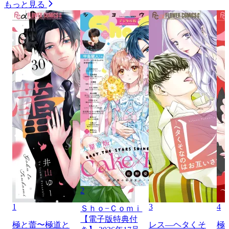
もっと見る
2
1
3
4
Ｓｈｏ−Ｃｏｍｉ
【電子版特典付
極と蕾〜極道と
レス―ヘタくそ
極