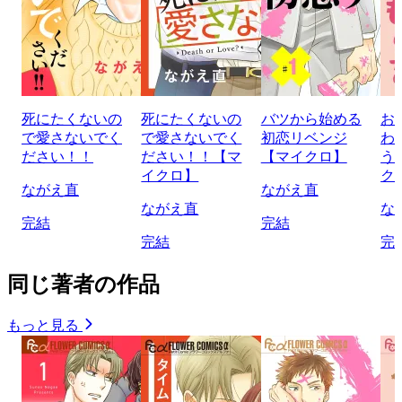
死にたくないの
死にたくないの
バツから始める
お
で愛さないでく
で愛さないでく
初恋リベンジ
わ
ださい！！
ださい！！【マ
【マイクロ】
う
イクロ】
ク
ながえ直
ながえ直
ながえ直
な
完結
完結
完結
完
同じ著者の作品
もっと見る