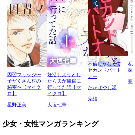
不倫じゃなくて
私
セカンドパート
探
因習マリッジ〜
妊活しようとし
ナー
子だくさん村の
たら夫が風俗に
春
秘密〜【マイク
行ってた話【マ
たかばやし澪
ロ】
イクロ】
完結
星野正美
大塩七華
少女・女性マンガランキング