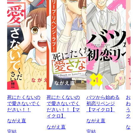
死にたくないの
死にたくないの
バツから始める
お
で愛さないでく
で愛さないでく
初恋リベンジ
わ
ださい！！
ださい！！【マ
【マイクロ】
う
イクロ】
ク
ながえ直
ながえ直
ながえ直
な
完結
完結