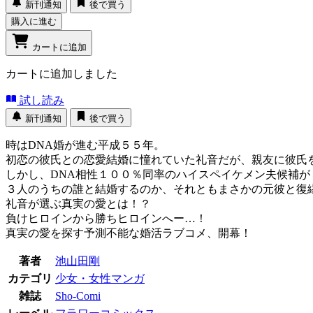
新刊通知
後で買う
購入に進む
カートに追加
カートに追加しました
試し読み
新刊通知
後で買う
時はDNA婚が進む平成５５年。
初恋の彼氏との恋愛結婚に憧れていた礼音だが、親友に彼氏
しかし、DNA相性１００％同率のハイスペイケメン夫候補が
３人のうちの誰と結婚するのか、それともまさかの元彼と復
礼音が選ぶ真実の愛とは！？
負けヒロインから勝ちヒロインへー…！
真実の愛を探す予測不能な婚活ラブコメ、開幕！
著者
池山田剛
カテゴリ
少女・女性マンガ
雑誌
Sho-Comi