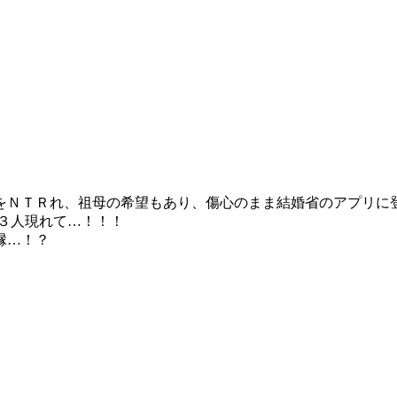
をＮＴＲれ、祖母の希望もあり、傷心のまま結婚省のアプリに
３人現れて…！！！
縁…！？