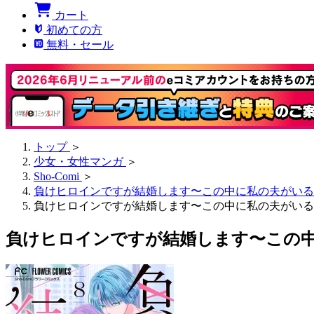
カート
初めての方
無料・セール
トップ
＞
少女・女性マンガ
＞
Sho-Comi
＞
負けヒロインですが結婚します〜この中に私の夫がいる
負けヒロインですが結婚します〜この中に私の夫がいる!
負けヒロインですが結婚します〜この中に