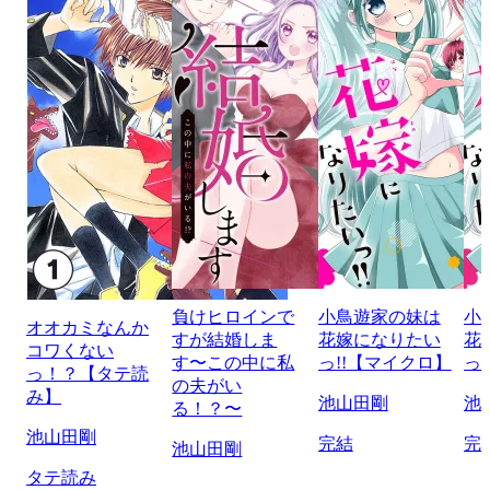
負けヒロインで
小鳥遊家の妹は
小
オオカミなんか
すが結婚しま
花嫁になりたい
花
コワくない
す〜この中に私
っ!!【マイクロ】
っ
っ！？【タテ読
の夫がい
み】
池山田剛
池
る！？〜
池山田剛
完結
完
池山田剛
タテ読み