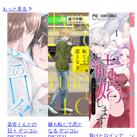
もっと見る
染谷くんとの
嘘も転じて恋と
日々 デジコレ
なる デジコレ
負けヒロインで
シ
DIGITAL
DIGITAL