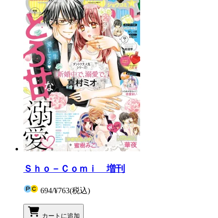
Ｓｈｏ－Ｃｏｍｉ 増刊
694
/
¥763
(税込)
カートに追加