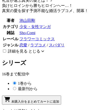
礼音が選ぶ真実の愛とは！？
負けヒロインから勝ちヒロインへー…！
真実の愛を探す予測不能な婚活ラブコメ、開幕！
著者
池山田剛
カテゴリ
少女・女性マンガ
雑誌
Sho-Comi
レーベル
フラワーコミックス
ジャンル
恋愛
/
ラブコメ
/
スパダリ
詳細を見る
とじる
シリーズ
16巻まで配信中
1巻から
最新刊から
未購入分をまとめてカートに追加