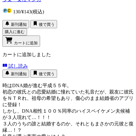
130
/
¥143
(税込)
新刊通知
後で買う
購入に進む
カートに追加
カートに追加しました
試し読み
新刊通知
後で買う
時はDNA婚が進む平成５５年。
初恋の彼氏との恋愛結婚に憧れていた礼音だが、親友に彼氏
をＮＴＲれ、祖母の希望もあり、傷心のまま結婚省のアプリ
に登録！
しかし、DNA相性１００％同率のハイスペイケメン夫候補
が３人現れて…！！！
３人のうちの誰と結婚するのか、それともまさかの元彼と復
縁…！？