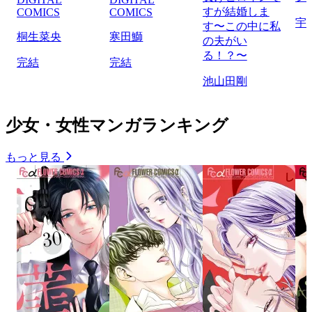
すが結婚しま
COMICS
COMICS
宇
す〜この中に私
桐生菜央
寒田鰤
の夫がい
る！？〜
完結
完結
池山田剛
少女・女性マンガランキング
もっと見る