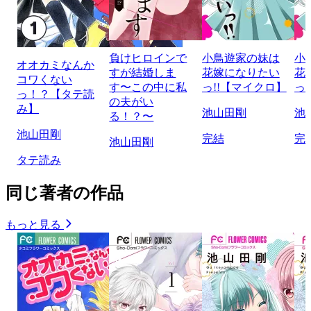
負けヒロインで
小鳥遊家の妹は
小
オオカミなんか
すが結婚しま
花嫁になりたい
花
コワくない
す〜この中に私
っ!!【マイクロ】
っ
っ！？【タテ読
の夫がい
み】
池山田剛
池
る！？〜
池山田剛
完結
完
池山田剛
タテ読み
同じ著者の作品
もっと見る