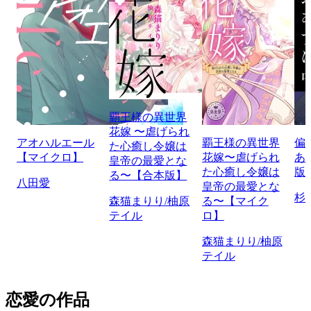
覇王様の異世界
花嫁 〜虐げられ
アオハルエール
覇王様の異世界
偏
た心癒し令嬢は
【マイクロ】
花嫁〜虐げられ
あ
皇帝の最愛とな
た心癒し令嬢は
版
る〜【合本版】
八田愛
皇帝の最愛とな
杉
森猫まりり/柚原
る〜【マイク
テイル
ロ】
森猫まりり/柚原
テイル
恋愛の作品