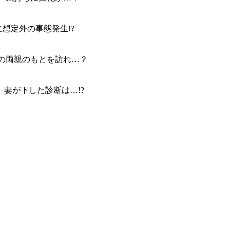
に想定外の事態発生!?
で妻の両親のもとを訪れ…？
妻が下した診断は…!?