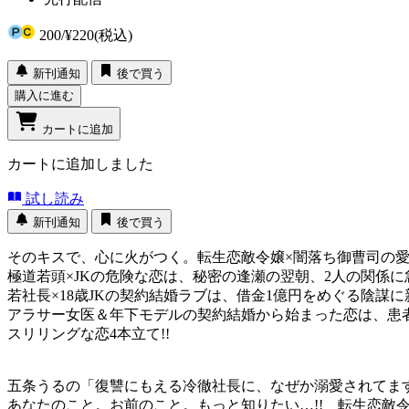
200
/
¥220
(税込)
新刊通知
後で買う
購入に進む
カートに追加
カートに追加しました
試し読み
新刊通知
後で買う
そのキスで、心に火がつく。転生恋敵令嬢×闇落ち御曹司の
極道若頭×JKの危険な恋は、秘密の逢瀬の翌朝、2人の関係に
若社長×18歳JKの契約結婚ラブは、借金1億円をめぐる陰謀
アラサー女医＆年下モデルの契約結婚から始まった恋は、患
スリリングな恋4本立て!!
五条うるの「復讐にもえる冷徹社長に、なぜか溺愛されて
あなたのこと。お前のこと。もっと知りたい…!! 転生恋