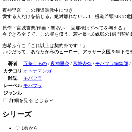
夜神里奈「この極道調教中につき」
愛する人だけを信じる。絶対離れない…!! 極道若頭×JK
原作・宮城杏奈/作画・響あい 「旦那様はすべてを与える」
今できる全てで、この罪を償う。若社長×18歳JKの1億円
志希ふうこ「これ以上は契約外です！」
いつだって、あなたが私のヒーロー。アラサー女医＆年下モデ
著者
五条うるの
/
夜神里奈
/
宮城杏奈
/
モバフラ編集部
/
カテゴリ
オトナマンガ
雑誌
モバフラ
レーベル
モバフラ
ジャンル
詳細を見る
とじる
シリーズ
1巻から