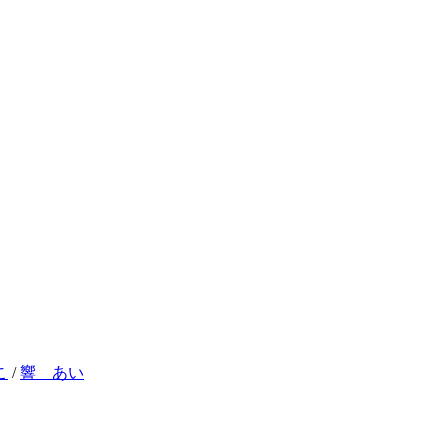
こ
/
響 あい