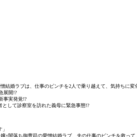
愛憎結婚ラブは、仕事のピンチを2人で乗り越えて、気持ちに
急展開!?
に新事実発覚!?
者として診察室を訪れた義母に緊急事態!?
ます」
敵令嬢×闇落ち御曹司の愛憎結婚ラブ、夫の仕事のピンチを救っ