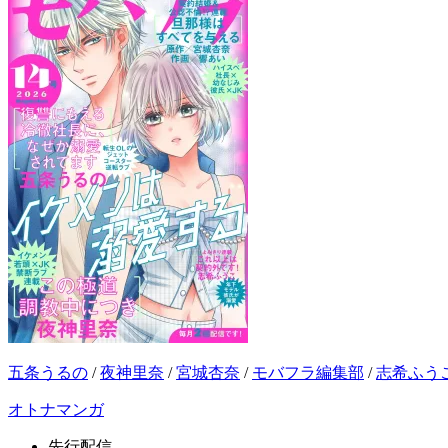
五条うるの
/
夜神里奈
/
宮城杏奈
/
モバフラ編集部
/
志希ふう
オトナマンガ
先行配信