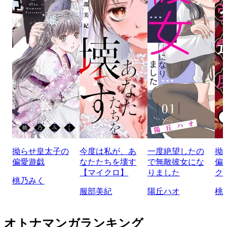
拗らせ皇太子の
今度は私が、あ
一度絶望したの
拗
偏愛遊戯
なたたちを壊す
で無敵彼女にな
偏
【マイクロ】
りました
ク
桃乃みく
服部美紀
陽丘ハオ
桃
オトナマンガランキング