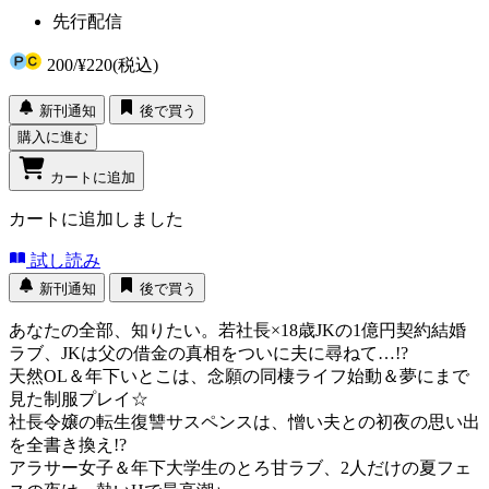
先行配信
200
/
¥220
(税込)
新刊通知
後で買う
購入に進む
カートに追加
カートに追加しました
試し読み
新刊通知
後で買う
あなたの全部、知りたい。若社長×18歳JKの1億円契約結婚
ラブ、JKは父の借金の真相をついに夫に尋ねて…!?
天然OL＆年下いとこは、念願の同棲ライフ始動＆夢にまで
見た制服プレイ☆
社長令嬢の転生復讐サスペンスは、憎い夫との初夜の思い出
を全書き換え!?
アラサー女子＆年下大学生のとろ甘ラブ、2人だけの夏フェ