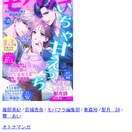
服部美紀
/
宮城杏奈
/
モバフラ編集部
/
奥森玲
/
梨月 詩
/
響 あい
オトナマンガ