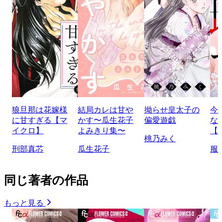
狼旦那は花嫁様
結局カレは甘や
拗らせ皇太子の
今
に甘すぎる【マ
かす〜瓜生花子
偏愛遊戯
な
イクロ】
よみきり集〜
【
桃乃みく
刑部真芯
瓜生花子
服
同じ著者の作品
もっと見る