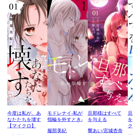
今度は私が、あ
モドレナイ-私が
旦那様はすべて
旦
なたたちを壊す
指輪を外すとき-
を与える
を
【マイクロ】
ク
服部美紀
響あい/宮城杏奈