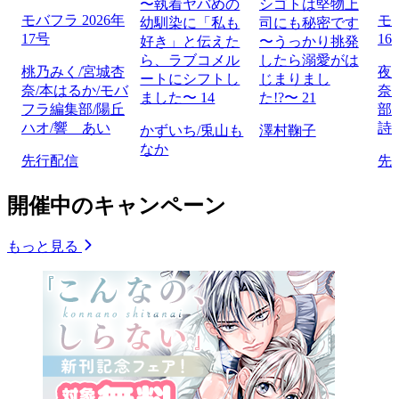
〜執着ヤバめの
シゴトは堅物上
モバフラ 2026年
モバ
幼馴染に「私も
司にも秘密です
17号
16
好き」と伝えた
〜うっかり挑発
ら、ラブコメル
したら溺愛がは
桃乃みく/宮城杏
夜
ートにシフトし
じまりまし
奈/本はるか/モバ
奈
ました〜 14
た!?〜 21
フラ編集部/陽丘
部
ハオ/響 あい
詩
かずいち/兎山も
澤村鞠子
なか
先行配信
先
開催中のキャンペーン
もっと見る