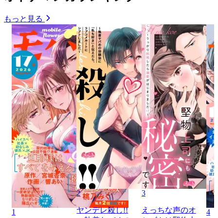
もっと見る
2
3
ヤンデレ殺し!!
えっちな声のオ
1
4