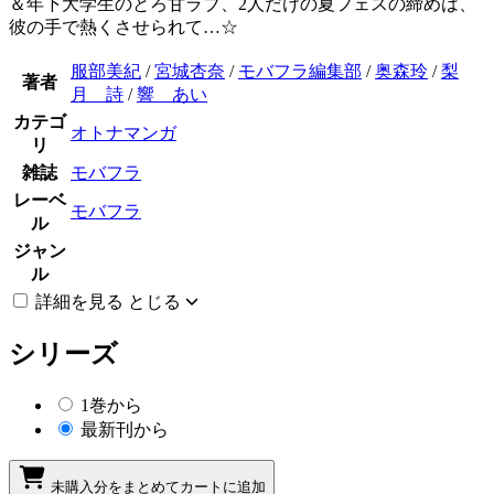
＆年下大学生のとろ甘ラブ、2人だけの夏フェスの締めは、
彼の手で熱くさせられて…☆
服部美紀
/
宮城杏奈
/
モバフラ編集部
/
奥森玲
/
梨
著者
月 詩
/
響 あい
カテゴ
オトナマンガ
リ
雑誌
モバフラ
レーベ
モバフラ
ル
ジャン
ル
詳細を見る
とじる
シリーズ
1巻から
最新刊から
未購入分をまとめてカートに追加