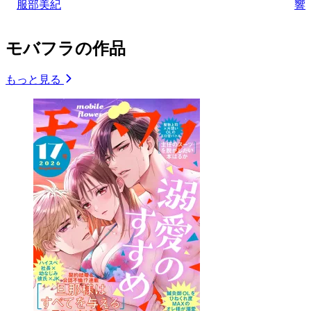
服部美紀
響
モバフラの作品
もっと見る