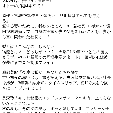
スの夜は、熱いHで最高潮♪
オトナの沼恋4本立て!!
原作・宮城杏奈/作画・響あい「旦那様はすべてを与え
る」
愛する妻のために、我欲を捨てろ…!! 若社長×18歳JKの1億
円契約結婚ラブ、自身の実家が妻の父を陥れたことを、妻か
ら直に問われた社長は…!?
梨月詩「こんなの、しらない」
宿題とキス、どっちがいい？ 天然OL＆年下いとこの密あ
まラブ、やっと新居での同棲生活スタート♪ 最初のHは彼
が夢にまで見た制服プレイ!?
服部美紀「今度は私が、あなたたちを壊す」
甘い初夜の思い出も、書き換える。夫＆親友に殺された社長
令嬢が、3年前の結婚式にタイムスリップ。初Hで夫を骨抜
きにしたプレイは…!!
奥森玲「キミと秘密のエンドレスサマー２〜もう、止まらな
いからここで…〜」
次の夏も、その次の夏も、ずっと愛して…!! アラサー女子