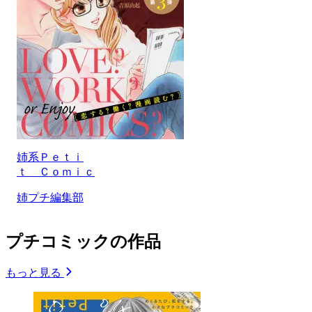
姉系Ｐｅｔｉ
ｔ Ｃｏｍｉｃ
姉プチ編集部
プチコミックの作品
もっと見る