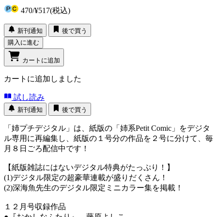
470
/
¥517
(税込)
新刊通知
後で買う
購入に進む
カートに追加
カートに追加しました
試し読み
新刊通知
後で買う
「姉プチデジタル」は、紙版の「姉系Petit Comic」をデジタ
ル専用に再編集し、紙版の１号分の作品を２号に分けて、毎
月８日ごろ配信中です！
【紙版雑誌にはないデジタル特典がたっぷり！】
(1)デジタル限定の超豪華連載が盛りだくさん！
(2)深海魚先生のデジタル限定ミニカラー集を掲載！
１２月号収録作品
●『おかしなふたり』 藤原よしこ