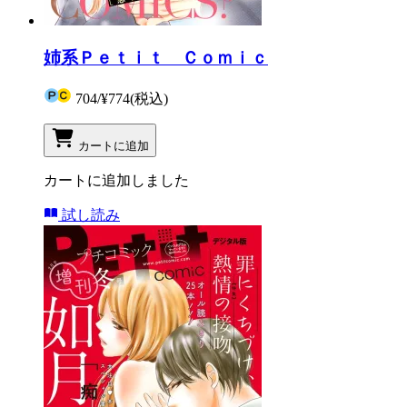
姉系Ｐｅｔｉｔ Ｃｏｍｉｃ
704
/
¥774
(税込)
カートに追加
カートに追加しました
試し読み