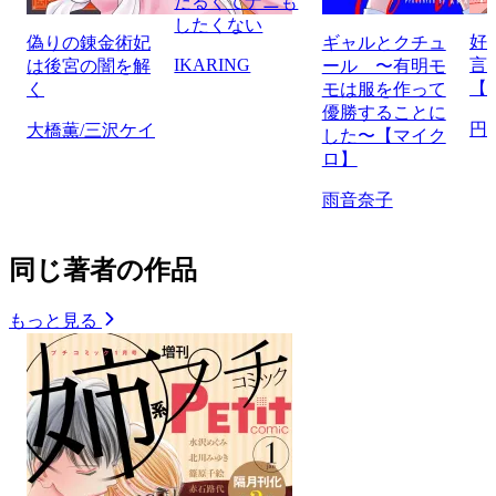
だるくてナニも
したくない
好
偽りの錬金術妃
ギャルとクチュ
IKARING
言
は後宮の闇を解
ール 〜有明モ
【
く
モは服を作って
優勝することに
円
大橋薫/三沢ケイ
した〜【マイク
ロ】
雨音奈子
同じ著者の作品
もっと見る