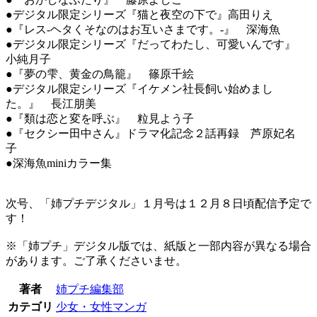
●デジタル限定シリーズ『猫と夜空の下で』高田りえ
●『レス-ヘタくそなのはお互いさまです。-』 深海魚
●デジタル限定シリーズ『だってわたし、可愛いんです』
小純月子
●『夢の雫、黄金の鳥籠』 篠原千絵
●デジタル限定シリーズ『イケメン社長飼い始めまし
た。』 長江朋美
●『類は恋と変を呼ぶ』 粒見よう子
●『セクシー田中さん』ドラマ化記念２話再録 芦原妃名
子
●深海魚miniカラー集
次号、「姉プチデジタル」１月号は１２月８日頃配信予定で
す！
※「姉プチ」デジタル版では、紙版と一部内容が異なる場合
があります。ご了承くださいませ。
著者
姉プチ編集部
カテゴリ
少女・女性マンガ