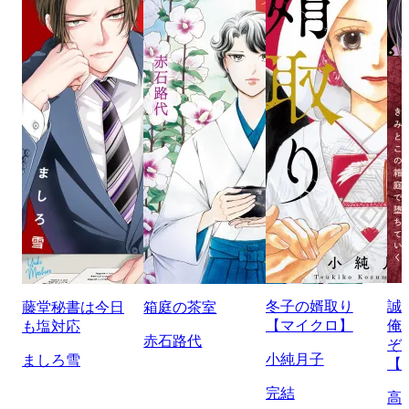
冬子の婿取り
誠
藤堂秘書は今日
箱庭の茶室
【マイクロ】
俺
も塩対応
赤石路代
ぞ
小純月子
ましろ雪
【
完結
高