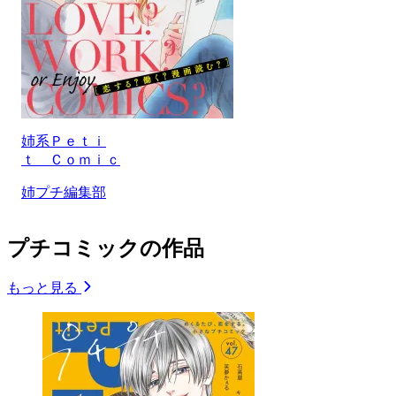
姉系Ｐｅｔｉ
ｔ Ｃｏｍｉｃ
姉プチ編集部
プチコミックの作品
もっと見る