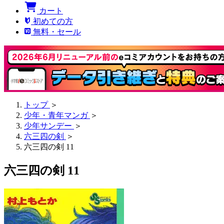
カート
初めての方
無料・セール
トップ
＞
少年・青年マンガ
＞
少年サンデー
＞
六三四の剣
＞
六三四の剣 11
六三四の剣 11