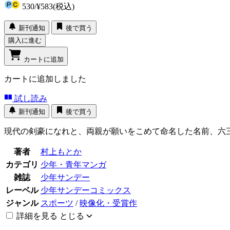
530
/
¥583
(税込)
新刊通知
後で買う
購入に進む
カートに追加
カートに追加しました
試し読み
新刊通知
後で買う
現代の剣豪になれと、両親が願いをこめて命名した名前、六
著者
村上もとか
カテゴリ
少年・青年マンガ
雑誌
少年サンデー
レーベル
少年サンデーコミックス
ジャンル
スポーツ
/
映像化・受賞作
詳細を見る
とじる