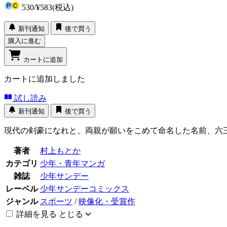
530
/
¥583
(税込)
新刊通知
後で買う
購入に進む
カートに追加
カートに追加しました
試し読み
新刊通知
後で買う
現代の剣豪になれと、両親が願いをこめて命名した名前、六
著者
村上もとか
カテゴリ
少年・青年マンガ
雑誌
少年サンデー
レーベル
少年サンデーコミックス
ジャンル
スポーツ
/
映像化・受賞作
詳細を見る
とじる