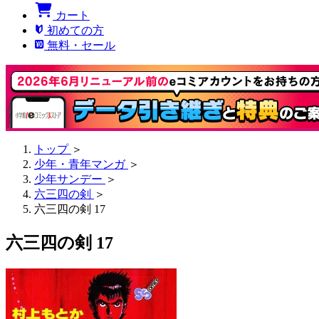
カート
初めての方
無料・セール
トップ
＞
少年・青年マンガ
＞
少年サンデー
＞
六三四の剣
＞
六三四の剣 17
六三四の剣 17