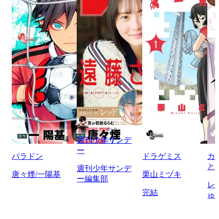
週刊少年サンデ
ー
パラドン
ドラゲミス
カ
と
週刊少年サンデ
唐々煙/一陽基
栗山ミヅキ
ー編集部
レ
完結
ゅ