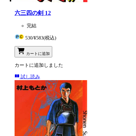
六三四の剣 12
完結
530
/
¥583
(税込)
カートに追加
カートに追加しました
試し読み