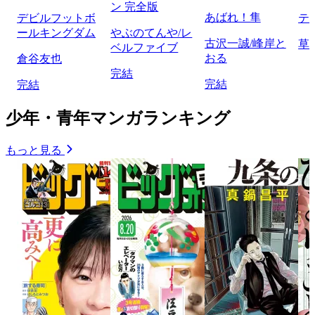
ン 完全版
あばれ！隼
デビルフットボ
テ
ールキングダム
やぶのてんや/レ
古沢一誠/峰岸と
草
ベルファイブ
おる
倉谷友也
完結
完結
完結
少年・青年マンガランキング
もっと見る