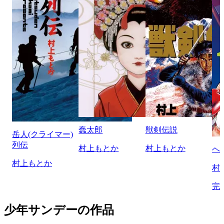
蠢太郎
獣剣伝説
岳人(クライマー)
列伝
村上もとか
村上もとか
ヘ
村上もとか
村
完
少年サンデーの作品