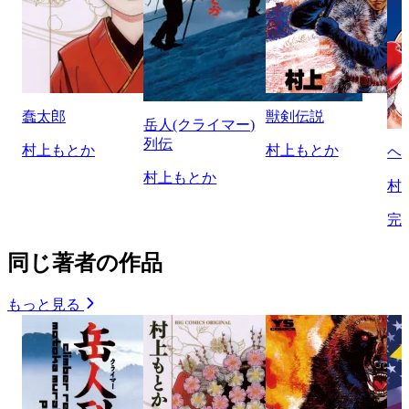
蠢太郎
獣剣伝説
岳人(クライマー)
列伝
村上もとか
村上もとか
ヘ
村上もとか
村
完
同じ著者の作品
もっと見る