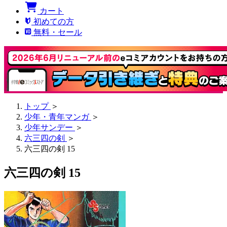
カート
初めての方
無料・セール
トップ
＞
少年・青年マンガ
＞
少年サンデー
＞
六三四の剣
＞
六三四の剣 15
六三四の剣 15