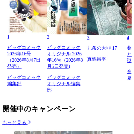
1
2
3
4
ビッグコミック
ビッグコミック
九条の大罪 17
薬
2026年16号
オリジナル 2026
と
真鍋昌平
（2026年8月7日
年16号（2026年8
謎
発売）
月5日発売)
倉
ビッグコミック
ビッグコミック
夏
編集部
オリジナル編集
部
開催中のキャンペーン
もっと見る