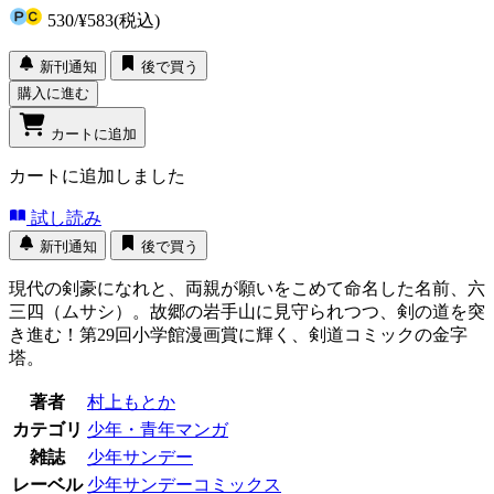
530
/
¥583
(税込)
新刊通知
後で買う
購入に進む
カートに追加
カートに追加しました
試し読み
新刊通知
後で買う
現代の剣豪になれと、両親が願いをこめて命名した名前、六
三四（ムサシ）。故郷の岩手山に見守られつつ、剣の道を突
き進む！第29回小学館漫画賞に輝く、剣道コミックの金字
塔。
著者
村上もとか
カテゴリ
少年・青年マンガ
雑誌
少年サンデー
レーベル
少年サンデーコミックス