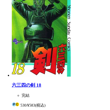
六三四の剣 18
完結
530
/
¥583
(税込)