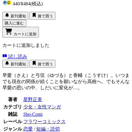
440
/
¥484
(税込)
新刊通知
後で買う
購入に進む
カートに追加
カートに追加しました
試し読み
新刊通知
後で買う
早愛（さえ）と弓弦（ゆづる）と香輔（こうすけ）。いつま
でも現在の関係が続くことを願いながら高校へ。でもそんな
早愛の思いの中、しだいに変化が…。
著者
星野正美
カテゴリ
少女・女性マンガ
雑誌
Sho-Comi
レーベル
フラワーコミックス
ジャンル
恋愛
/
短編・読切