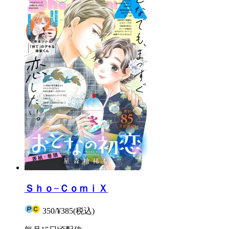
Ｓｈｏ−ＣｏｍｉＸ
350
/
¥385
(税込)