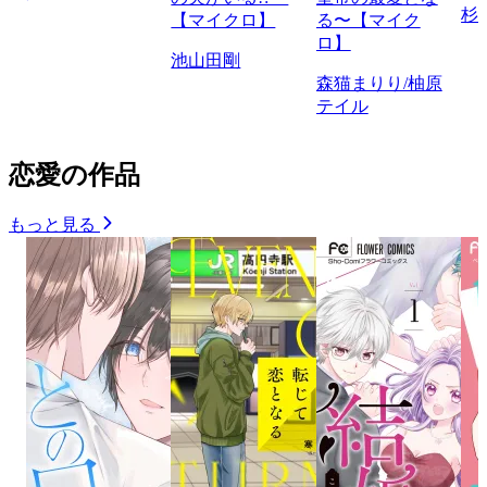
杉
【マイクロ】
る〜【マイク
ロ】
池山田剛
森猫まりり/柚原
テイル
恋愛の作品
もっと見る