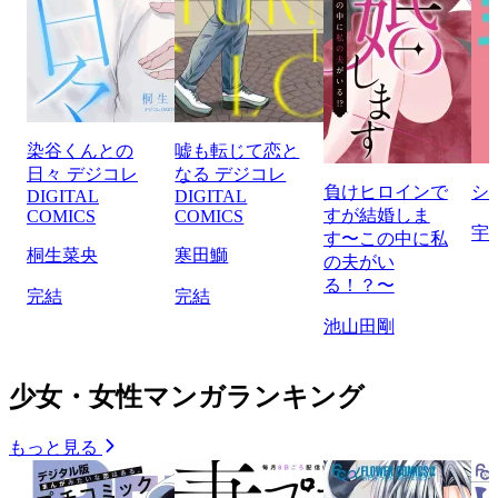
染谷くんとの
嘘も転じて恋と
日々 デジコレ
なる デジコレ
負けヒロインで
シ
DIGITAL
DIGITAL
すが結婚しま
COMICS
COMICS
宇
す〜この中に私
桐生菜央
寒田鰤
の夫がい
る！？〜
完結
完結
池山田剛
少女・女性マンガランキング
もっと見る