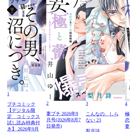
1
2
3
4
プチコミック
【デジタル限
妻プチ 2026年9
こんなの、しら
極
定 コミックス
月号(2026年8月7
ない 23
恋
試し読み特典付
日発売)
妻
き】 2026年9月
梨月詩