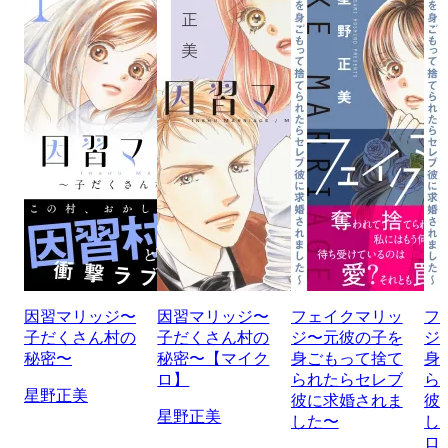
因習マリッジ〜
因習マリッジ〜
フェイクマリッ
フ
子だくさん村の
子だくさん村の
ジ〜元彼の子を
ジ
秘密〜
秘密〜【マイク
身ごもって捨て
身
ロ】
られたらセレブ
ら
星野正美
彼に求婚されま
彼
星野正美
した〜
し
ロ