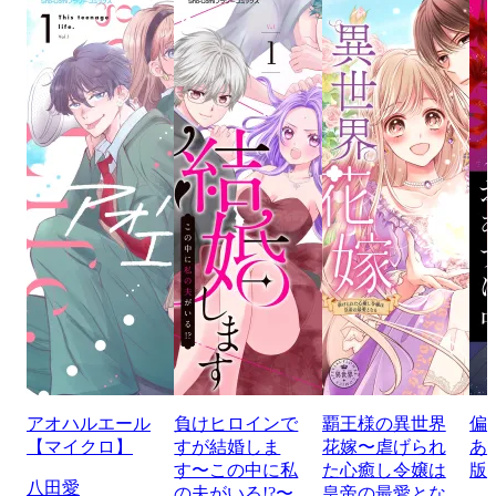
アオハルエール
負けヒロインで
覇王様の異世界
偏
【マイクロ】
すが結婚しま
花嫁〜虐げられ
あ
す〜この中に私
た心癒し令嬢は
版
八田愛
の夫がいる!?〜
皇帝の最愛とな