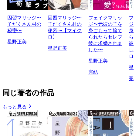
因習マリッジ〜
因習マリッジ〜
フェイクマリッ
フ
子だくさん村の
子だくさん村の
ジ〜元彼の子を
ジ
秘密〜
秘密〜【マイク
身ごもって捨て
身
ロ】
られたらセレブ
ら
星野正美
彼に求婚されま
彼
星野正美
した〜
し
ロ
星野正美
星
完結
完
同じ著者の作品
もっと見る