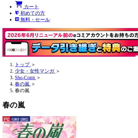
カート
初めての方
無料・セール
トップ
＞
少女・女性マンガ
＞
Sho-Comi
＞
春の嵐
＞
春の嵐
春の嵐