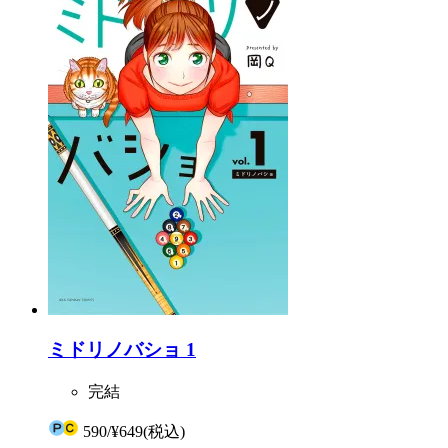
ミドリノバショ 1
完結
590
/
¥649
(税込)