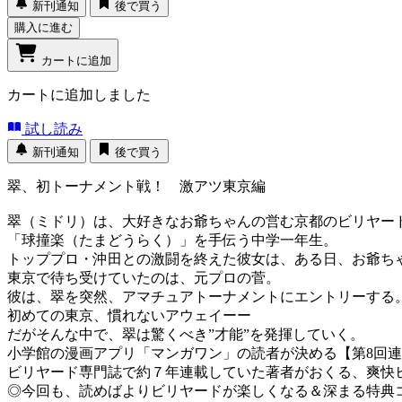
新刊通知
後で買う
購入に進む
カートに追加
カートに追加しました
試し読み
新刊通知
後で買う
翠、初トーナメント戦！ 激アツ東京編
翠（ミドリ）は、大好きなお爺ちゃんの営む京都のビリヤー
「球撞楽（たまどうらく）」を手伝う中学一年生。
トッププロ・沖田との激闘を終えた彼女は、ある日、お爺ち
東京で待ち受けていたのは、元プロの菅。
彼は、翠を突然、アマチュアトーナメントにエントリーする
初めての東京、慣れないアウェイーー
だがそんな中で、翠は驚くべき”才能”を発揮していく。
小学館の漫画アプリ「マンガワン」の読者が決める【第8回
ビリヤード専門誌で約７年連載していた著者がおくる、爽快ヒ
◎今回も、読めばよりビリヤードが楽しくなる＆深まる特典