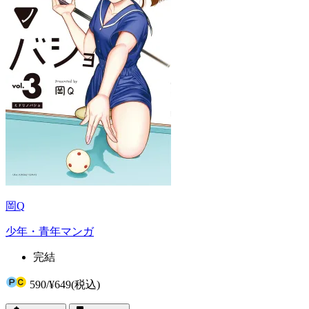
岡Q
少年・青年マンガ
完結
590
/
¥649
(税込)