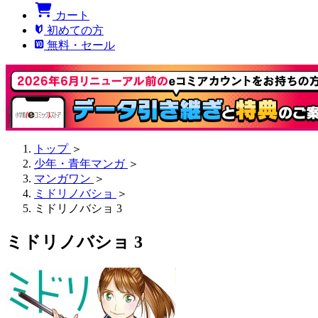
カート
初めての方
無料・セール
トップ
＞
少年・青年マンガ
＞
マンガワン
＞
ミドリノバショ
＞
ミドリノバショ 3
ミドリノバショ 3