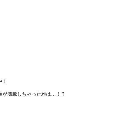
中！
頭が沸騰しちゃった雅は…！？