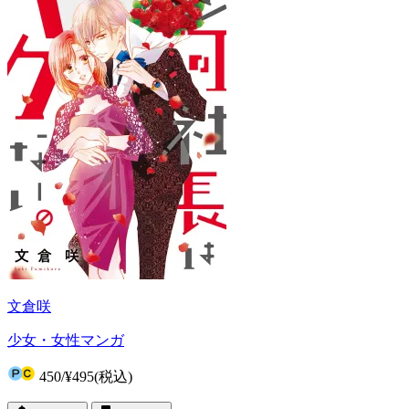
文倉咲
少女・女性マンガ
450
/
¥495
(税込)