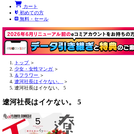
カート
初めての方
無料・セール
トップ
＞
少女・女性マンガ
＞
＆フラワー
＞
遼河社長はイケない。
＞
遼河社長はイケない。 5
遼河社長はイケない。 5