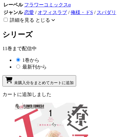
レーベル
フラワーコミックスα
ジャンル
恋愛
/
オフィスラブ
/
俺様・ドS
/
スパダリ
詳細を見る
とじる
シリーズ
11巻まで配信中
1巻から
最新刊から
未購入分をまとめてカートに追加
カートに追加しました