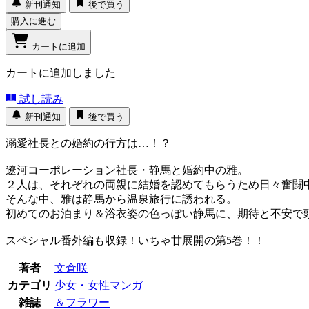
新刊通知
後で買う
購入に進む
カートに追加
カートに追加しました
試し読み
新刊通知
後で買う
溺愛社長との婚約の行方は…！？
遼河コーポレーション社長・静馬と婚約中の雅。
２人は、それぞれの両親に結婚を認めてもらうため日々奮闘
そんな中、雅は静馬から温泉旅行に誘われる。
初めてのお泊まり＆浴衣姿の色っぽい静馬に、期待と不安で
スペシャル番外編も収録！いちゃ甘展開の第5巻！！
著者
文倉咲
カテゴリ
少女・女性マンガ
雑誌
＆フラワー