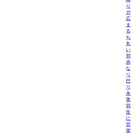
り
ガ
広
ま
る
ち
丸
い
羽
赤
なこ
リ
巴
リ
永
美
羽
生
に
宮
実