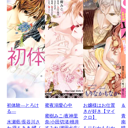
初体験―とろけ
蜜夜溺愛心中
お嬢様はお仕置
＆
る―
きが好き【マイ
蜜樹みこ/夜神里
青
クロ】
水瀬藍/長谷川さ
奈/小田切渚/桃井
南
わ/葵ちあき/橘ノ
すみれ/瀬田七生/
もりなかもなか
晴