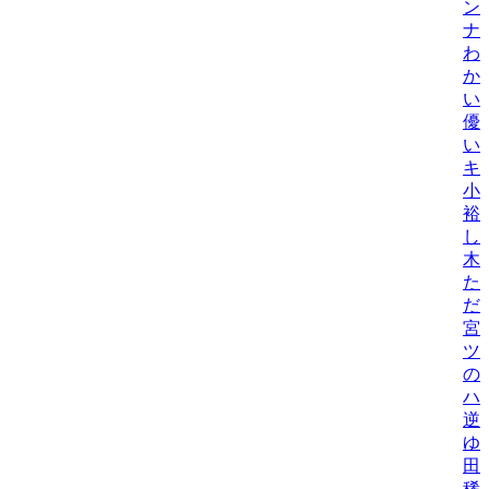
ン
ナ
わ
か
い
優
い
キ
小
裕
し
木
た
だ
宮
ツ
の
ハ
逆
ゆ
田
稀