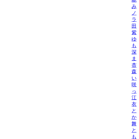
み
ノ
ラ
田
紫
ゆ
も
深
ま
杏
森
い
咲
っ
江
衣
と
か
舞
と
も