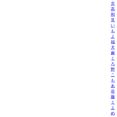
京
高
和
見
い
も
よ
福
犬
麻
く
ろ
野
こ
も
あ
谷
藤
ミ
よ
め