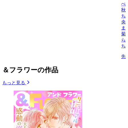
ぺ
秋
ち
央
ま
菊
ら
ち
先
＆フラワーの作品
もっと見る