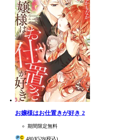
お嬢様はお仕置きが好き 2
期間限定無料
480
/
¥528
(税込)