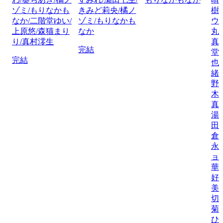
ゾミ/もりなかも
きみど莉央/橘ノ
樹
なか/二階堂ゆい/
ゾミ/もりなかも
ウ
上原悠/森猫まり
なか
丸
り/真村澪生
真
完結
堂
完結
也
緒
野
木
真
湯
田
倉
永
ョ
華
好
美
切
菊
ひ