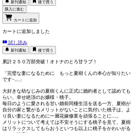
新刊通知
後で買う
購入に進む
カートに追加
カートに追加しました
試し読み
新刊通知
後で買う
累計２５０万部突破！オトナのとろ甘ラブ！
「完璧な妻になるために もっと夏樹くんの本心が知りたい
です−…」
大好きな幼なじみの夏樹くんに正式に婚約者として認めても
らい、幸せ絶頂のお嬢様・桃子。
毎日のように愛される甘い婚前同棲生活を送る一方、夏樹が
自分の家と繋がるメリットがないことに気付いた桃子は、よ
り良い妻になるために一層花嫁修業を頑張ることに…。
メリットについて考えては不安そうにする桃子を見て、夏樹
はリラックスしてもらおうといつも以上に桃子をかわいがる