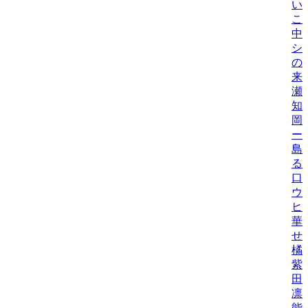
い
こ
中
シ
の
来
瀬
知
岡
ー
島
る
口
ウ
ヒ
華
せ
橘
紫
田
凛
能