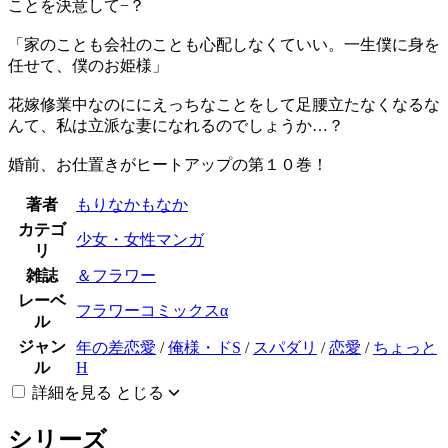
ことを決意して−？
「家のことも会社のことも心配しなくていい。一生僕に身を
任せて、僕のお姫様」
花嫁修業中なのににえっちなことをして足腰立たなくなるな
んて、私は立派な妻になれるのでしょうか…？
婚前、お仕置きがヒートアップの第１０巻！
著者
もりなかもなか
カテゴ
少女・女性マンガ
リ
雑誌
＆フラワー
レーベ
フラワーコミックスα
ル
ジャン
年の差恋愛
/
俺様・ドS
/
スパダリ
/
恋愛
/
ちょっと
ル
H
詳細を見る
とじる
シリーズ