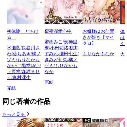
初体験―とろけ
蜜夜溺愛心中
お嬢様はお仕置
偽
る―
きが好き【マイ
は
蜜樹みこ/夜神里
クロ】
く
水瀬藍/長谷川さ
奈/小田切渚/桃井
わ/葵ちあき/橘ノ
すみれ/瀬田七生/
もりなかもなか
大
ゾミ/もりなかも
きみど莉央/橘ノ
なか/二階堂ゆい/
ゾミ/もりなかも
上原悠/森猫まり
なか
り/真村澪生
完結
完結
同じ著者の作品
もっと見る