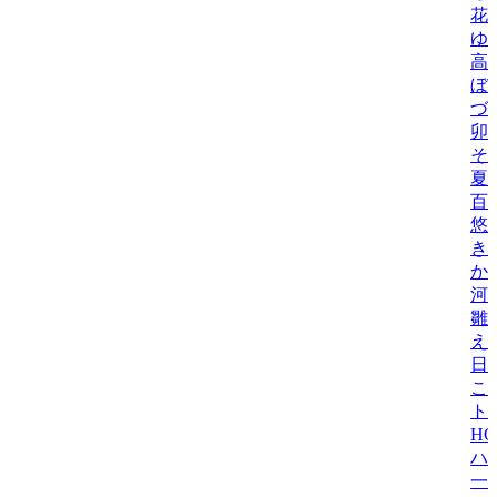
花
ゆ
高
ぼ
づ
卯
そら
夏
百
悠
き
か
河
雛
え
日
こ
ト
H
ハ
一