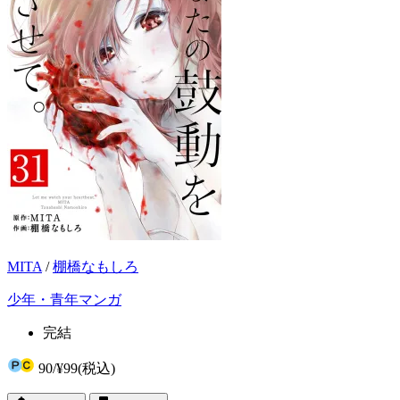
MITA
/
棚橋なもしろ
少年・青年マンガ
完結
90
/
¥99
(税込)