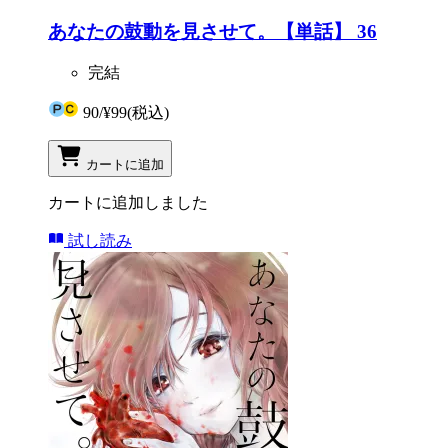
あなたの鼓動を見させて。【単話】 36
完結
90
/
¥99
(税込)
カートに追加
カートに追加しました
試し読み