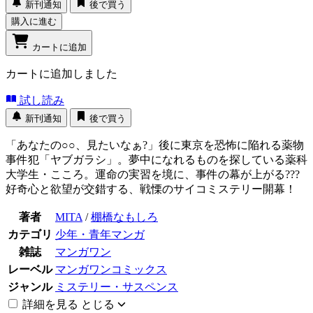
新刊通知
後で買う
購入に進む
カートに追加
カートに追加しました
試し読み
新刊通知
後で買う
「あなたの○○、見たいなぁ?」後に東京を恐怖に陥れる薬物
事件犯「ヤブガラシ」。夢中になれるものを探している薬科
大学生・こころ。運命の実習を境に、事件の幕が上がる???
好奇心と欲望が交錯する、戦慄のサイコミステリー開幕！
著者
MITA
/
棚橋なもしろ
カテゴリ
少年・青年マンガ
雑誌
マンガワン
レーベル
マンガワンコミックス
ジャンル
ミステリー・サスペンス
詳細を見る
とじる