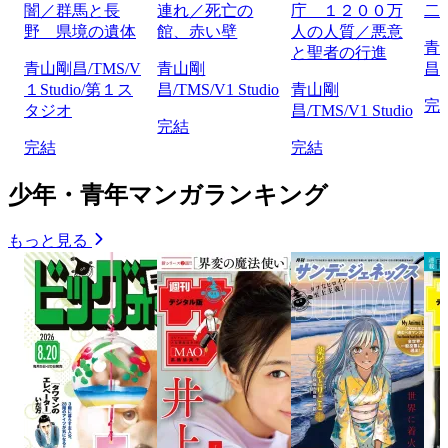
闇／群馬と長
連れ／死亡の
庁 １２００万
二
野 県境の遺体
館、赤い壁
人の人質／悪意
青
と聖者の行進
青山剛昌/TMS/V
青山剛
昌/
１Studio/第１ス
昌/TMS/V1 Studio
青山剛
完
タジオ
昌/TMS/V1 Studio
完結
完結
完結
少年・青年マンガランキング
もっと見る