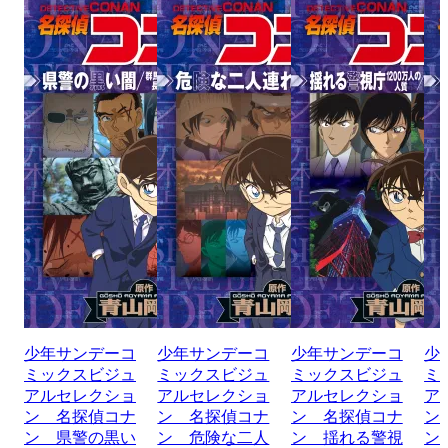
少年サンデーコ
少年サンデーコ
少年サンデーコ
少
ミックスビジュ
ミックスビジュ
ミックスビジュ
ミ
アルセレクショ
アルセレクショ
アルセレクショ
ア
ン 名探偵コナ
ン 名探偵コナ
ン 名探偵コナ
ン
ン 県警の黒い
ン 危険な二人
ン 揺れる警視
ン