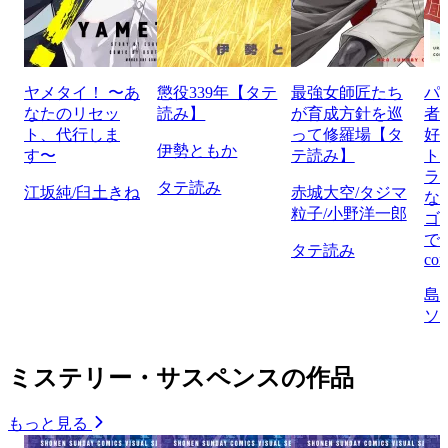
ヤメタイ！ 〜あ
懲役339年【タテ
最強女師匠たち
パ
なたのリセッ
読み】
が育成方針を巡
者
ト、代行しま
って修羅場【タ
好
伊勢ともか
す〜
テ読み】
ト
ラ
タテ読み
江坂純/臼土きね
赤城大空/タジマ
な
粒子/小野洋一郎
ゴ
で
タテ読み
com
島
ソ
ミステリー・サスペンスの作品
もっと見る