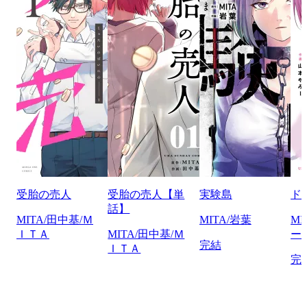
受胎の売人
受胎の売人【単
実験島
ド
話】
MITA/田中基/Ｍ
MITA/岩葉
M
ＩＴＡ
MITA/田中基/Ｍ
ー
完結
ＩＴＡ
完