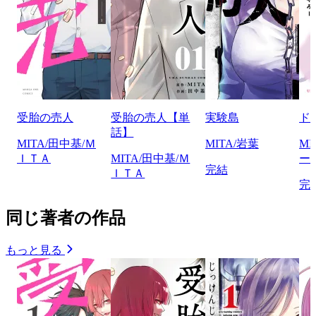
受胎の売人
受胎の売人【単
実験島
ド
話】
MITA/田中基/Ｍ
MITA/岩葉
M
ＩＴＡ
MITA/田中基/Ｍ
ー
完結
ＩＴＡ
完
同じ著者の作品
もっと見る