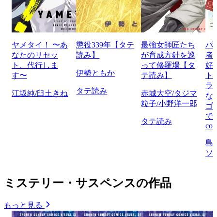
ヤメタイ！ 〜あ
懲役339年【タテ
最強女師匠たち
パ
なたのリセッ
読み】
が育成方針を巡
者
ト、代行しま
って修羅場【タ
好
伊勢ともか
す〜
テ読み】
ト
ラ
タテ読み
江坂純/臼土きね
赤城大空/タジマ
な
粒子/小野洋一郎
ゴ
で
タテ読み
com
島
ソ
ミステリー・サスペンスの作品
もっと見る