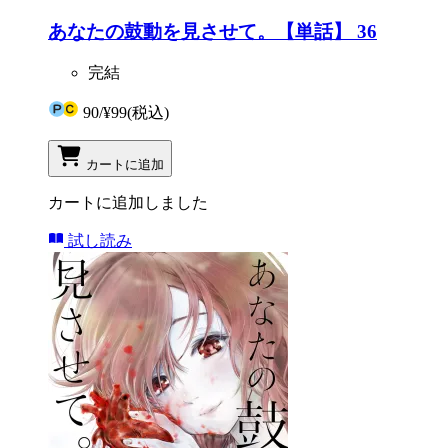
あなたの鼓動を見させて。【単話】 36
完結
90
/
¥99
(税込)
カートに追加
カートに追加しました
試し読み