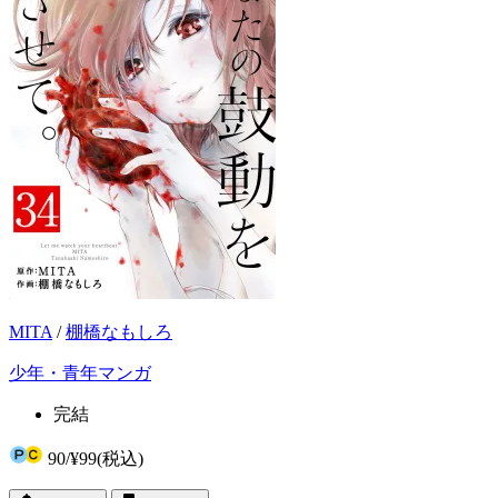
MITA
/
棚橋なもしろ
少年・青年マンガ
完結
90
/
¥99
(税込)