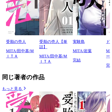
受胎の売人
受胎の売人【単
実験島
ド
話】
MITA/田中基/Ｍ
MITA/岩葉
M
ＩＴＡ
MITA/田中基/Ｍ
ー
完結
ＩＴＡ
完
同じ著者の作品
もっと見る