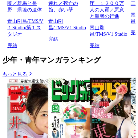
闇／群馬と長
連れ／死亡の
庁 １２００万
二
野 県境の遺体
館、赤い壁
人の人質／悪意
青
と聖者の行進
青山剛昌/TMS/V
青山剛
昌/
１Studio/第１ス
昌/TMS/V1 Studio
青山剛
完
タジオ
昌/TMS/V1 Studio
完結
完結
完結
少年・青年マンガランキング
もっと見る