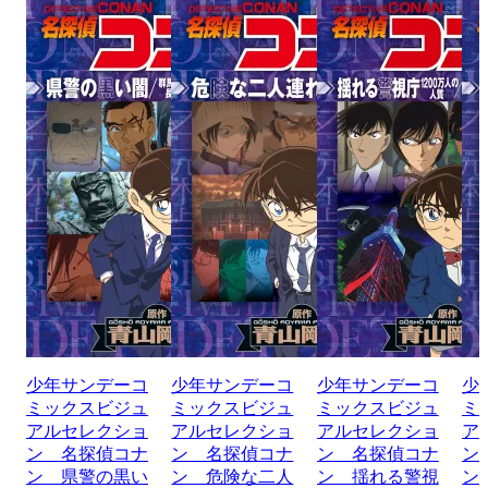
少年サンデーコ
少年サンデーコ
少年サンデーコ
少
ミックスビジュ
ミックスビジュ
ミックスビジュ
ミ
アルセレクショ
アルセレクショ
アルセレクショ
ア
ン 名探偵コナ
ン 名探偵コナ
ン 名探偵コナ
ン
ン 県警の黒い
ン 危険な二人
ン 揺れる警視
ン