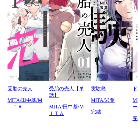
受胎の売人
受胎の売人【単
実験島
ド
話】
MITA/田中基/Ｍ
MITA/岩葉
M
ＩＴＡ
MITA/田中基/Ｍ
ー
完結
ＩＴＡ
完