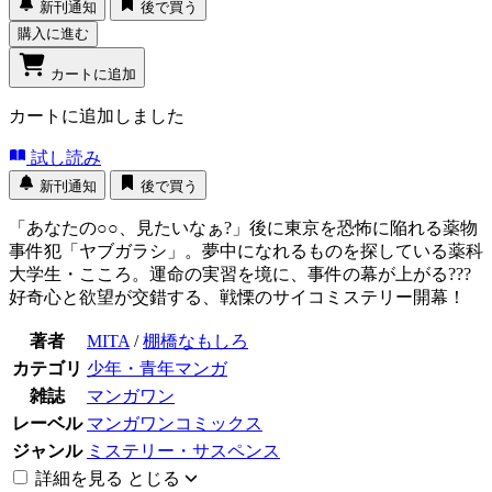
新刊通知
後で買う
購入に進む
カートに追加
カートに追加しました
試し読み
新刊通知
後で買う
「あなたの○○、見たいなぁ?」後に東京を恐怖に陥れる薬物
事件犯「ヤブガラシ」。夢中になれるものを探している薬科
大学生・こころ。運命の実習を境に、事件の幕が上がる???
好奇心と欲望が交錯する、戦慄のサイコミステリー開幕！
著者
MITA
/
棚橋なもしろ
カテゴリ
少年・青年マンガ
雑誌
マンガワン
レーベル
マンガワンコミックス
ジャンル
ミステリー・サスペンス
詳細を見る
とじる