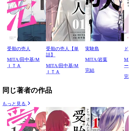
受胎の売人
受胎の売人【単
実験島
ド
話】
MITA/田中基/Ｍ
MITA/岩葉
M
ＩＴＡ
MITA/田中基/Ｍ
ー
完結
ＩＴＡ
完
同じ著者の作品
もっと見る