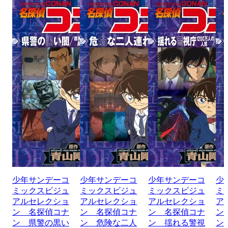
少年サンデーコ
少年サンデーコ
少年サンデーコ
少
ミックスビジュ
ミックスビジュ
ミックスビジュ
ミ
アルセレクショ
アルセレクショ
アルセレクショ
ア
ン 名探偵コナ
ン 名探偵コナ
ン 名探偵コナ
ン
ン 県警の黒い
ン 危険な二人
ン 揺れる警視
ン