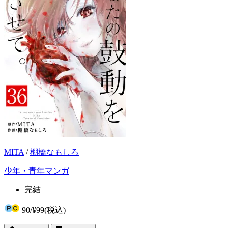
MITA
/
棚橋なもしろ
少年・青年マンガ
完結
90
/
¥99
(税込)