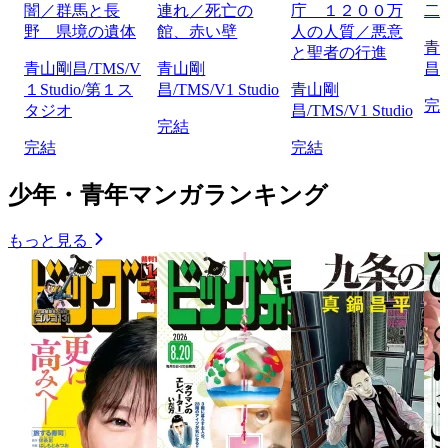
闇／群馬と長
連れ／死亡の
庁 １２００万
二
野 県境の遺体
館、赤い壁
人の人質／悪意
青
と聖者の行進
青山剛昌/TMS/V
青山剛
昌/
１Studio/第１ス
昌/TMS/V1 Studio
青山剛
完
タジオ
昌/TMS/V1 Studio
完結
完結
完結
少年・青年マンガランキング
もっと見る