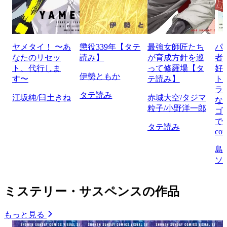
ヤメタイ！ 〜あ
懲役339年【タテ
最強女師匠たち
パ
なたのリセッ
読み】
が育成方針を巡
者
ト、代行しま
って修羅場【タ
好
伊勢ともか
す〜
テ読み】
ト
ラ
タテ読み
江坂純/臼土きね
赤城大空/タジマ
な
粒子/小野洋一郎
ゴ
で
タテ読み
com
島
ソ
ミステリー・サスペンスの作品
もっと見る