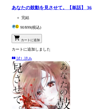
あなたの鼓動を見させて。【単話】 36
完結
90
/
¥99
(税込)
カートに追加
カートに追加しました
試し読み