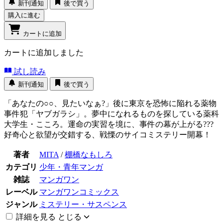
新刊通知
後で買う
購入に進む
カートに追加
カートに追加しました
試し読み
新刊通知
後で買う
「あなたの○○、見たいなぁ?」後に東京を恐怖に陥れる薬物
事件犯「ヤブガラシ」。夢中になれるものを探している薬科
大学生・こころ。運命の実習を境に、事件の幕が上がる???
好奇心と欲望が交錯する、戦慄のサイコミステリー開幕！
著者
MITA
/
棚橋なもしろ
カテゴリ
少年・青年マンガ
雑誌
マンガワン
レーベル
マンガワンコミックス
ジャンル
ミステリー・サスペンス
詳細を見る
とじる