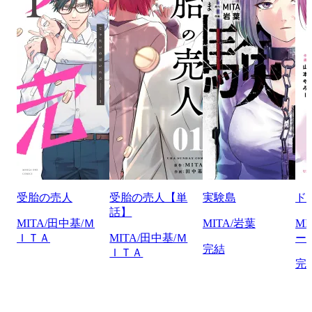
受胎の売人
受胎の売人【単
実験島
ド
話】
MITA/田中基/Ｍ
MITA/岩葉
M
ＩＴＡ
MITA/田中基/Ｍ
ー
完結
ＩＴＡ
完