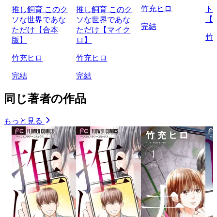
竹充ヒロ
ト
推し飼育 このク
推し飼育 このク
【
ソな世界であな
ソな世界であな
完結
ただけ【合本
ただけ【マイク
竹
版】
ロ】
竹充ヒロ
竹充ヒロ
完結
完結
同じ著者の作品
もっと見る