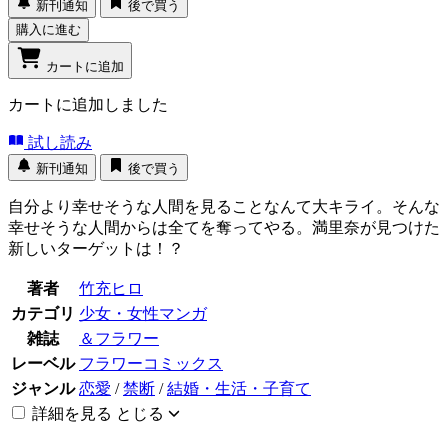
新刊通知
後で買う
購入に進む
カートに追加
カートに追加しました
試し読み
新刊通知
後で買う
自分より幸せそうな人間を見ることなんて大キライ。そんな
幸せそうな人間からは全てを奪ってやる。満里奈が見つけた
新しいターゲットは！？
著者
竹充ヒロ
カテゴリ
少女・女性マンガ
雑誌
＆フラワー
レーベル
フラワーコミックス
ジャンル
恋愛
/
禁断
/
結婚・生活・子育て
詳細を見る
とじる