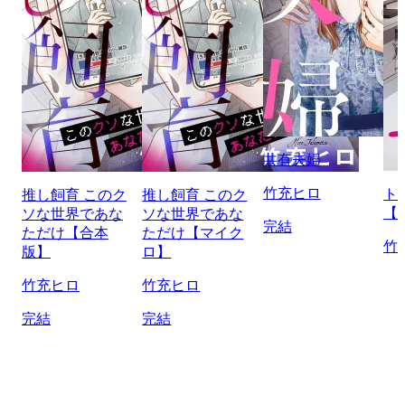
共有夫婦
竹充ヒロ
ト
推し飼育 このク
推し飼育 このク
【
ソな世界であな
ソな世界であな
完結
ただけ【合本
ただけ【マイク
竹
版】
ロ】
竹充ヒロ
竹充ヒロ
完結
完結