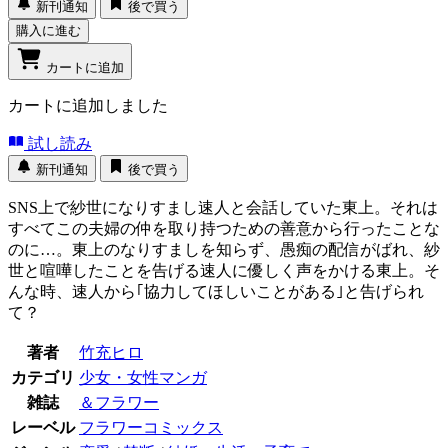
新刊通知
後で買う
購入に進む
カートに追加
カートに追加しました
試し読み
新刊通知
後で買う
SNS上で紗世になりすまし速人と会話していた東上。それは
すべてこの夫婦の仲を取り持つための善意から行ったことな
のに…。東上のなりすましを知らず、愚痴の配信がばれ、紗
世と喧嘩したことを告げる速人に優しく声をかける東上。そ
んな時、速人から｢協力してほしいことがある｣と告げられ
て？
著者
竹充ヒロ
カテゴリ
少女・女性マンガ
雑誌
＆フラワー
レーベル
フラワーコミックス