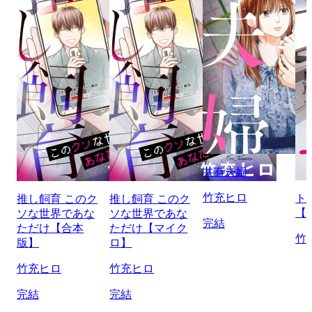
共有夫婦
竹充ヒロ
ト
推し飼育 このク
推し飼育 このク
【
ソな世界であな
ソな世界であな
完結
ただけ【合本
ただけ【マイク
竹
版】
ロ】
竹充ヒロ
竹充ヒロ
完結
完結