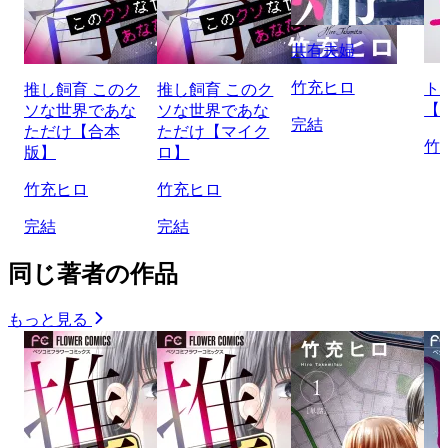
共有夫婦
竹充ヒロ
ト
推し飼育 このク
推し飼育 このク
【
ソな世界であな
ソな世界であな
完結
ただけ【合本
ただけ【マイク
竹
版】
ロ】
竹充ヒロ
竹充ヒロ
完結
完結
同じ著者の作品
もっと見る