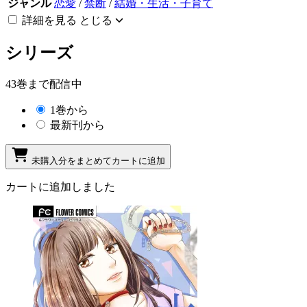
ジャンル
恋愛
/
禁断
/
結婚・生活・子育て
詳細を見る
とじる
シリーズ
43巻まで配信中
1巻から
最新刊から
未購入分をまとめてカートに追加
カートに追加しました