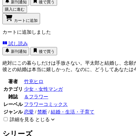
新刊通知
後で買う
購入に進む
カートに追加
カートに追加しました
試し読み
新刊通知
後で買う
絶対にこの暮らしだけは手放さない。平太郎と結婚し、念願
彼との結婚は本当に嬉しかった。なのに、どうしてあなたは
著者
竹充ヒロ
カテゴリ
少女・女性マンガ
雑誌
＆フラワー
レーベル
フラワーコミックス
ジャンル
恋愛
/
禁断
/
結婚・生活・子育て
詳細を見る
とじる
シリーズ