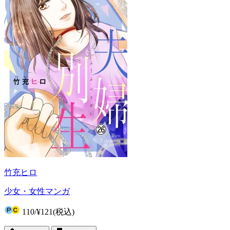
竹充ヒロ
少女・女性マンガ
110
/
¥121
(税込)