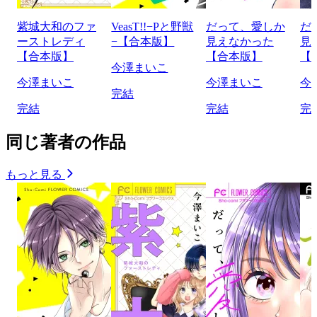
紫城大和のファ
VeasT!!−Pと野獣
だって、愛しか
だ
ーストレディ
−【合本版】
見えなかった
見
【合本版】
【合本版】
【
今澤まいこ
今澤まいこ
今澤まいこ
今
完結
完結
完結
完
同じ著者の作品
もっと見る