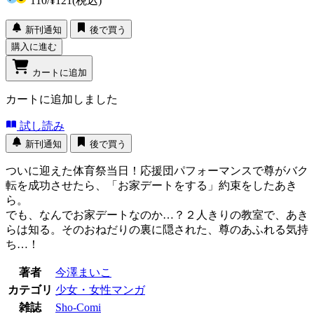
110
/
¥121
(税込)
新刊通知
後で買う
購入に進む
カートに追加
カートに追加しました
試し読み
新刊通知
後で買う
ついに迎えた体育祭当日！応援団パフォーマンスで尊がバク
転を成功させたら、「お家デートをする」約束をしたあき
ら。
でも、なんでお家デートなのか…？２人きりの教室で、あき
らは知る。そのおねだりの裏に隠された、尊のあふれる気持
ち…！
著者
今澤まいこ
カテゴリ
少女・女性マンガ
雑誌
Sho-Comi