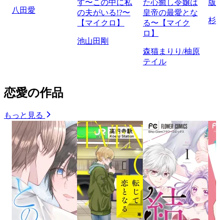
す〜この中に私
た心癒し令嬢は
版
八田愛
の夫がいる!?〜
皇帝の最愛とな
杉
【マイクロ】
る〜【マイク
ロ】
池山田剛
森猫まりり/柚原
テイル
恋愛の作品
もっと見る