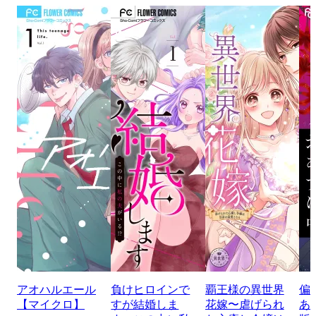
アオハルエール
負けヒロインで
覇王様の異世界
偏
【マイクロ】
すが結婚しま
花嫁〜虐げられ
あ