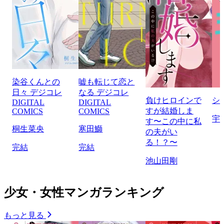
染谷くんとの
嘘も転じて恋と
日々 デジコレ
なる デジコレ
負けヒロインで
シ
DIGITAL
DIGITAL
すが結婚しま
COMICS
COMICS
宇
す〜この中に私
桐生菜央
寒田鰤
の夫がい
る！？〜
完結
完結
池山田剛
少女・女性マンガランキング
もっと見る