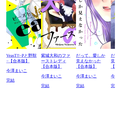
VeasT!!−Pと野獣
紫城大和のファ
だって、愛しか
だ
−【合本版】
ーストレディ
見えなかった
見
【合本版】
【合本版】
【
今澤まいこ
今澤まいこ
今澤まいこ
今
完結
完結
完結
完