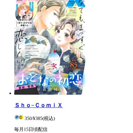
Ｓｈｏ−ＣｏｍｉＸ
350
/
¥385
(税込)
毎月15日頃配信