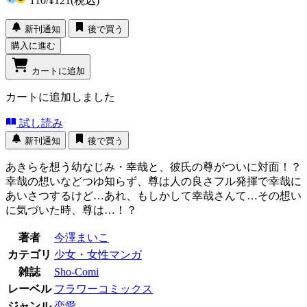
110
/
¥121
(税込)
新刊通知
後で買う
購入に進む
カートに追加
カートに追加しました
試し読み
新刊通知
後で買う
あきらを想う幼なじみ・幸哉と、彼氏の尊がついに対面！？
幸哉の想いなどつゆ知らず、尊は人の良さフル発揮で幸哉に
あいさつするけど…あれ、もしかして幸哉さんて…その想い
に気づいた時、尊は…！？
著者
今澤まいこ
カテゴリ
少女・女性マンガ
雑誌
Sho-Comi
レーベル
フラワーコミックス
ジャンル
恋愛