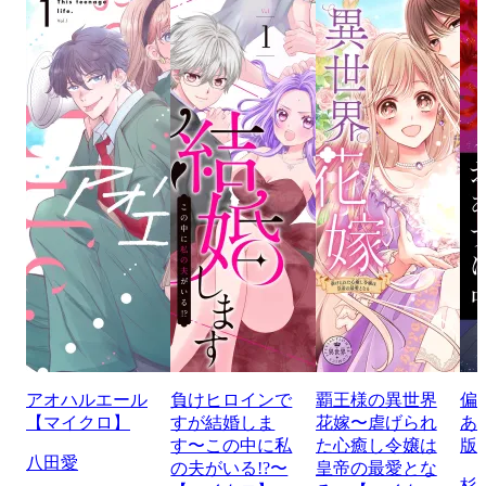
アオハルエール
負けヒロインで
覇王様の異世界
偏
【マイクロ】
すが結婚しま
花嫁〜虐げられ
あ
す〜この中に私
た心癒し令嬢は
版
八田愛
の夫がいる!?〜
皇帝の最愛とな
杉