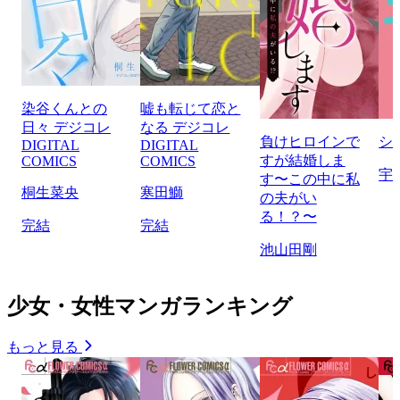
染谷くんとの
嘘も転じて恋と
日々 デジコレ
なる デジコレ
負けヒロインで
シ
DIGITAL
DIGITAL
すが結婚しま
COMICS
COMICS
宇
す〜この中に私
桐生菜央
寒田鰤
の夫がい
る！？〜
完結
完結
池山田剛
少女・女性マンガランキング
もっと見る