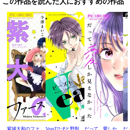
この作品を読んだ人におすすめの作品
紫城大和のファ
VeasT!!−Pと野獣
だって、愛しか
だ