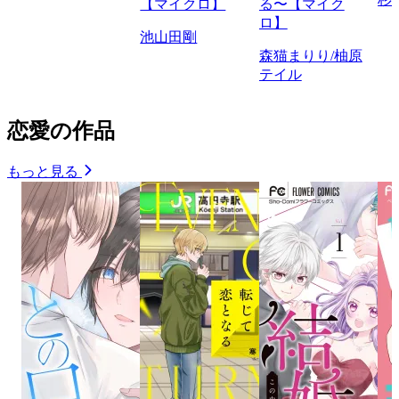
【マイクロ】
る〜【マイク
ロ】
池山田剛
森猫まりり/柚原
テイル
恋愛の作品
もっと見る