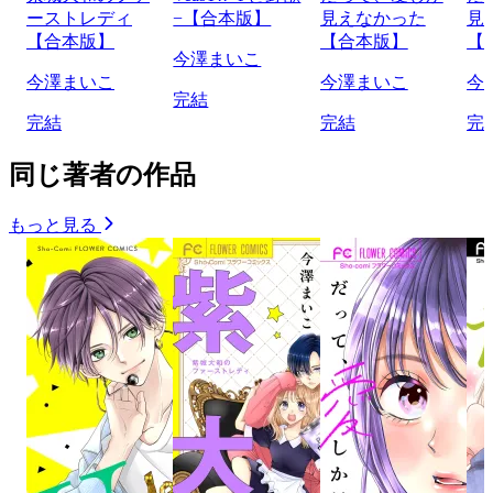
ーストレディ
−【合本版】
見えなかった
見
【合本版】
【合本版】
【
今澤まいこ
今澤まいこ
今澤まいこ
今
完結
完結
完結
完
同じ著者の作品
もっと見る