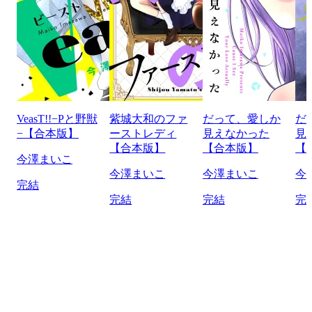
VeasT!!−Pと野獣
紫城大和のファ
だって、愛しか
だ
−【合本版】
ーストレディ
見えなかった
見
【合本版】
【合本版】
【
今澤まいこ
今澤まいこ
今澤まいこ
今
完結
完結
完結
完