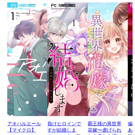
アオハルエール
負けヒロインで
覇王様の異世界
偏
【マイクロ】
すが結婚しま
花嫁〜虐げられ
あ