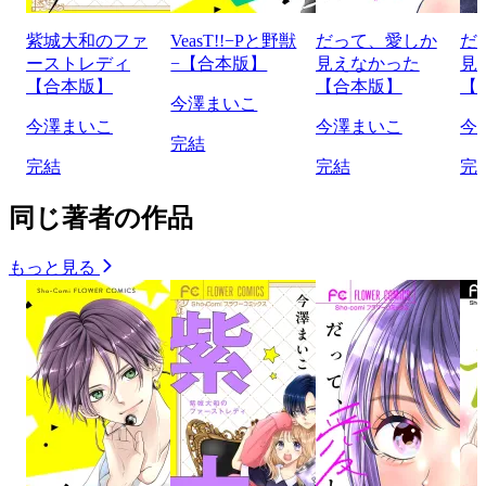
紫城大和のファ
VeasT!!−Pと野獣
だって、愛しか
だ
ーストレディ
−【合本版】
見えなかった
見
【合本版】
【合本版】
【
今澤まいこ
今澤まいこ
今澤まいこ
今
完結
完結
完結
完
同じ著者の作品
もっと見る