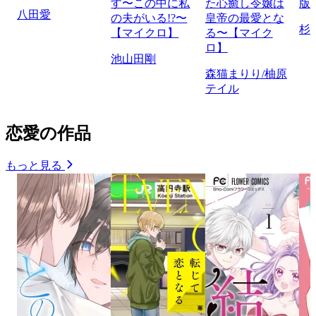
す〜この中に私
た心癒し令嬢は
版
八田愛
の夫がいる!?〜
皇帝の最愛とな
杉
【マイクロ】
る〜【マイク
ロ】
池山田剛
森猫まりり/柚原
テイル
恋愛の作品
もっと見る