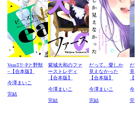
VeasT!!−Pと野獣
紫城大和のファ
だって、愛しか
だ
−【合本版】
ーストレディ
見えなかった
見
【合本版】
【合本版】
【
今澤まいこ
今澤まいこ
今澤まいこ
今
完結
完結
完結
完