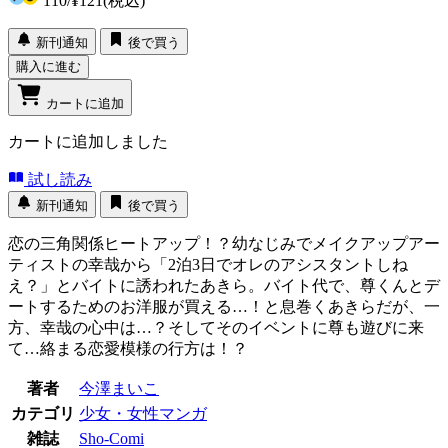
110
/
¥121
(税込)
新刊通知
後で買う
購入に進む
カートに追加
カートに追加しました
試し読み
新刊通知
後で買う
恋の三角関係ヒートアップ！？幼なじみでメイクアップアー
ティストの幸哉から「2泊3日でオレのアシスタントしね
え？」とバイトに誘われたあきら。バイト代で、尊くんとデ
ートするためのお洋服が買える…！と息巻くあきらだが、一
方、幸哉の心中は…？そしてそのイベントに尊も遊びに来
て…絡まる恋愛模様の行方は！？
著者
今澤まいこ
カテゴリ
少女・女性マンガ
雑誌
Sho-Comi