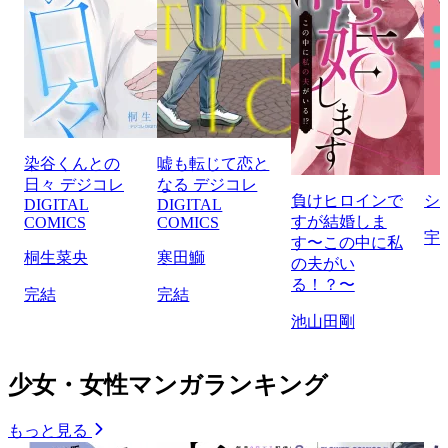
染谷くんとの
嘘も転じて恋と
日々 デジコレ
なる デジコレ
負けヒロインで
シ
DIGITAL
DIGITAL
すが結婚しま
COMICS
COMICS
宇
す〜この中に私
桐生菜央
寒田鰤
の夫がい
る！？〜
完結
完結
池山田剛
少女・女性マンガランキング
もっと見る