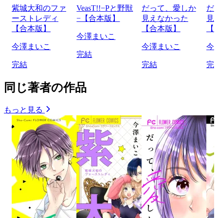
紫城大和のファ
VeasT!!−Pと野獣
だって、愛しか
だ
ーストレディ
−【合本版】
見えなかった
見
【合本版】
【合本版】
【
今澤まいこ
今澤まいこ
今澤まいこ
今
完結
完結
完結
完
同じ著者の作品
もっと見る