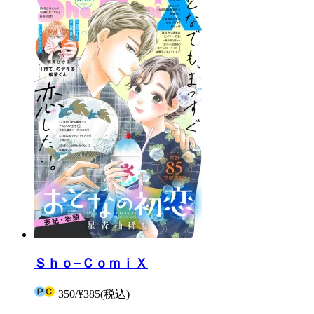
Ｓｈｏ−ＣｏｍｉＸ
350
/
¥385
(税込)