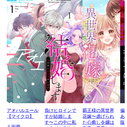
アオハルエール
負けヒロインで
覇王様の異世界
偏
【マイクロ】
すが結婚しま
花嫁〜虐げられ
あ
す〜この中に私
た心癒し令嬢は
版
八田愛