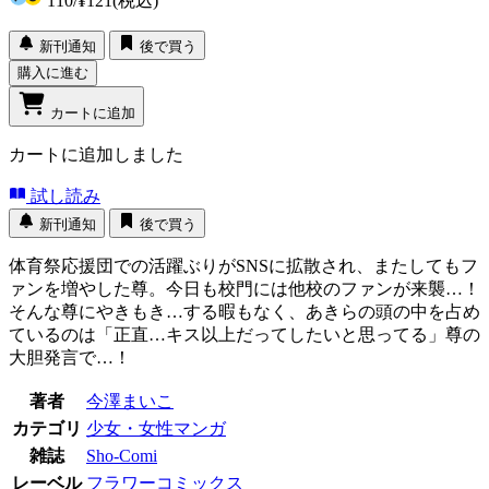
110
/
¥121
(税込)
新刊通知
後で買う
購入に進む
カートに追加
カートに追加しました
試し読み
新刊通知
後で買う
体育祭応援団での活躍ぶりがSNSに拡散され、またしてもフ
ァンを増やした尊。今日も校門には他校のファンが来襲…！
そんな尊にやきもき…する暇もなく、あきらの頭の中を占め
ているのは「正直…キス以上だってしたいと思ってる」尊の
大胆発言で…！
著者
今澤まいこ
カテゴリ
少女・女性マンガ
雑誌
Sho-Comi
レーベル
フラワーコミックス