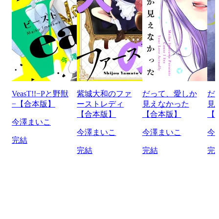
VeasT!!−Pと野獣
紫城大和のファ
だって、愛しか
だ
−【合本版】
ーストレディ
見えなかった
見
【合本版】
【合本版】
【
今澤まいこ
今澤まいこ
今澤まいこ
今
完結
完結
完結
完