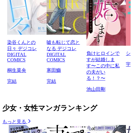
染谷くんとの
嘘も転じて恋と
日々 デジコレ
なる デジコレ
負けヒロインで
シ
DIGITAL
DIGITAL
すが結婚しま
COMICS
COMICS
宇
す〜この中に私
桐生菜央
寒田鰤
の夫がい
る！？〜
完結
完結
池山田剛
少女・女性マンガランキング
もっと見る