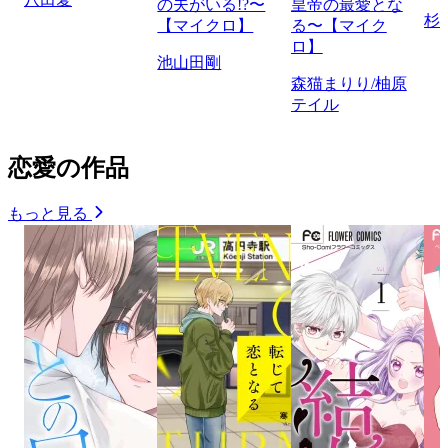
の夫がいる!?〜
皇帝の最愛とな
杉
【マイクロ】
る〜【マイク
ロ】
池山田剛
森猫まりり/柚原
テイル
恋愛の作品
もっと見る