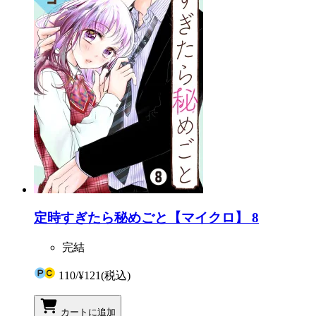
定時すぎたら秘めごと【マイクロ】 8
完結
110
/
¥121
(税込)
カートに追加