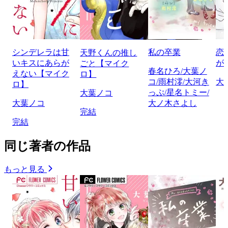
シンデレラは甘
私の卒業
恋
天野くんの推し
いキスにあらが
が
ごと【マイク
春名ひろ/大葉ノ
えない【マイク
ロ】
コ/雨村澪/大河き
大
ロ】
っぷ/星名トミー/
大葉ノコ
大葉ノコ
大ノ木さよし
完結
完結
同じ著者の作品
もっと見る