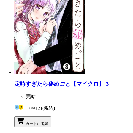
定時すぎたら秘めごと【マイクロ】 3
完結
110
/
¥121
(税込)
カートに追加