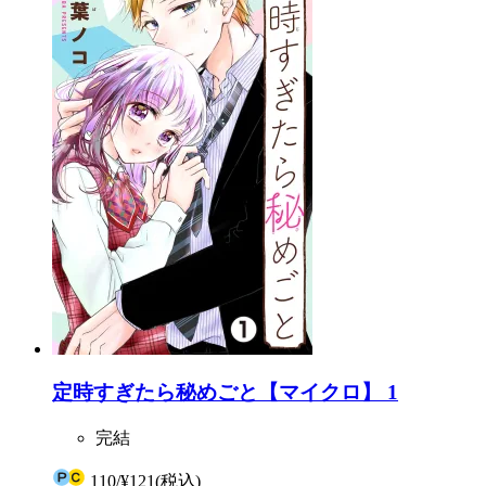
定時すぎたら秘めごと【マイクロ】 1
完結
110
/
¥121
(税込)