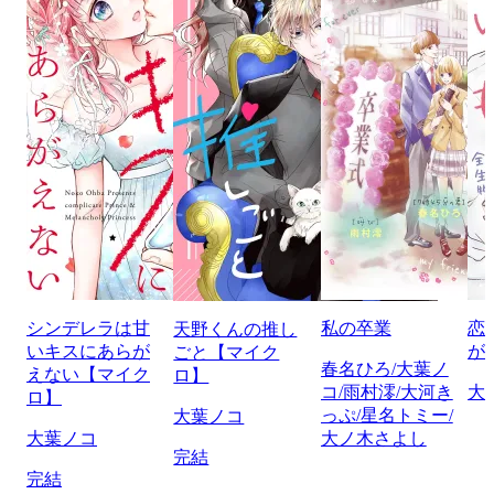
シンデレラは甘
私の卒業
恋
天野くんの推し
いキスにあらが
が
ごと【マイク
春名ひろ/大葉ノ
えない【マイク
ロ】
コ/雨村澪/大河き
大
ロ】
っぷ/星名トミー/
大葉ノコ
大葉ノコ
大ノ木さよし
完結
完結