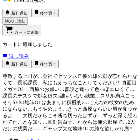
110
/
¥121
(税込)
新刊通知
後で買う
購入に進む
カートに追加
カートに追加しました
試し読み
新刊通知
後で買う
尊敬する上司が…会社でセックス!? 彼の雄の顔が忘れられな
くて…長浜課長…私にもえっちなことしてください!! 真面目
メガネOL・西原のお願い…普段と違って色っぽエロくて…
課長のデスクで処女喪失♪誰もいない残業…スリル満点こっ
そりSEX♪地味OLはあまりに積極的♪…こんなの彼女のため
にならない…もうやめよう…きっと西原ならいい男が見つか
るよ――大切だからこそ断ち切ったはずが…ずっと深く想わ
れてたことを知り…真剣告白☆これからは俺の部屋で…2人
だけの残業だ――ギャップ大な地味OLの純な欲しがり恋!!