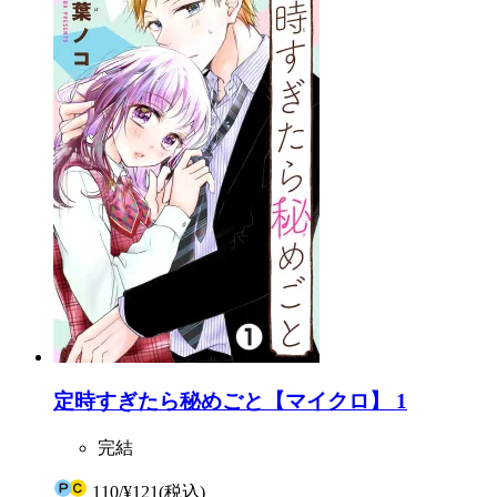
定時すぎたら秘めごと【マイクロ】 1
完結
110
/
¥121
(税込)