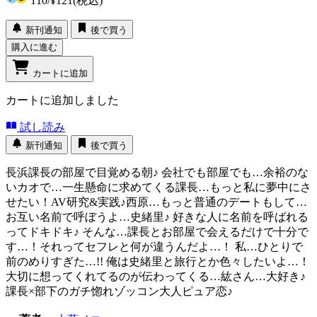
110
/
¥121
(税込)
新刊通知
後で買う
購入に進む
カートに追加
カートに追加しました
試し読み
新刊通知
後で買う
長浜課長の部屋で目覚める朝♪ 会社でも部屋でも…余裕のな
いカオで…一生懸命に求めてくる課長…もっと私に夢中にさ
せたい！AV研究&実践♪西原…もっと普通のデートもして…
お互い名前で呼ぼうよ…史緒里♪ 好きな人に名前を呼ばれる
ってドキドキ♪ そんな…課長とお部屋で会えるだけで十分で
す…！それってセフレと何が違うんだよ…！ 私…ひとりで
前のめりすぎた…!! 俺は史緒里と旅行とか色々したいよ…！
大切に想ってくれてるのが伝わってくる…紘さん…大好き♪
課長×部下のガチ惚れゾッコン大人ピュア恋♪