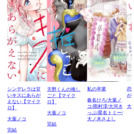
シンデレラは甘
私の卒業
恋
天野くんの推し
いキスにあらが
が
ごと【マイク
春名ひろ/大葉ノ
えない【マイク
ロ】
コ/雨村澪/大河き
大
ロ】
っぷ/星名トミー/
大葉ノコ
大葉ノコ
大ノ木さよし
完結
完結