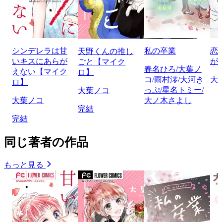
シンデレラは甘
私の卒業
恋
天野くんの推し
いキスにあらが
が
ごと【マイク
春名ひろ/大葉ノ
えない【マイク
ロ】
コ/雨村澪/大河き
大
ロ】
っぷ/星名トミー/
大葉ノコ
大葉ノコ
大ノ木さよし
完結
完結
同じ著者の作品
もっと見る