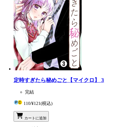
定時すぎたら秘めごと【マイクロ】 3
完結
110
/
¥121
(税込)
カートに追加