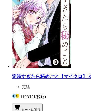
定時すぎたら秘めごと【マイクロ】 8
完結
110
/
¥121
(税込)
カートに追加