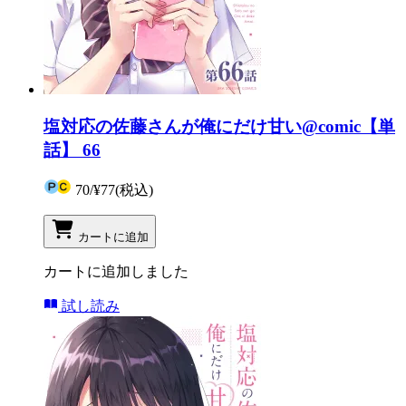
塩対応の佐藤さんが俺にだけ甘い@comic【単
話】 66
70
/
¥77
(税込)
カートに追加
カートに追加しました
試し読み