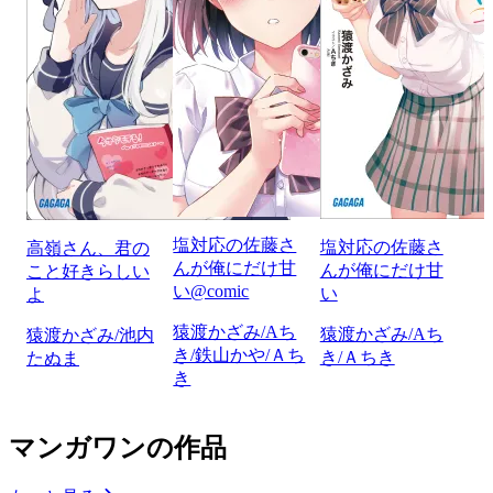
塩対応の佐藤さ
塩対応の佐藤さ
高嶺さん、君の
んが俺にだけ甘
んが俺にだけ甘
こと好きらしい
い@comic
い
よ
猿渡かざみ/Aち
猿渡かざみ/Aち
猿渡かざみ/池内
き/鉄山かや/Ａち
き/Ａちき
たぬま
き
マンガワンの作品