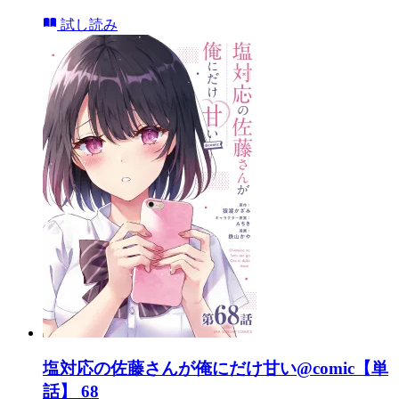
試し読み
塩対応の佐藤さんが俺にだけ甘い@comic【単
話】 68