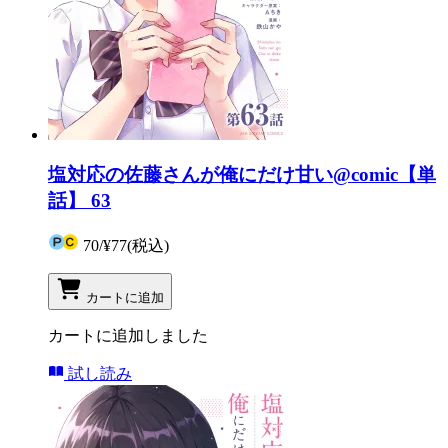
塩対応の佐藤さんが俺にだけ甘い@comic【単
話】 63
70
/
¥77
(税込)
カートに追加
カートに追加しました
試し読み