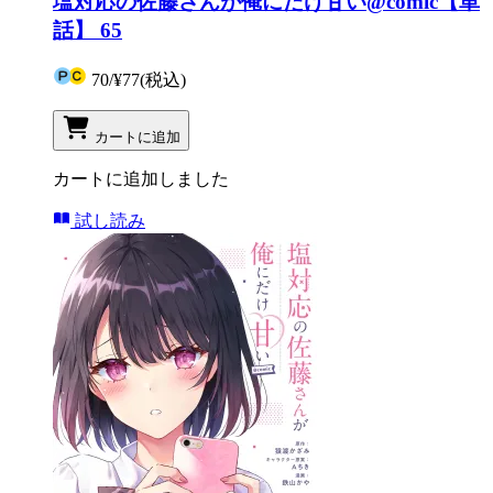
塩対応の佐藤さんが俺にだけ甘い@comic【単
話】 65
70
/
¥77
(税込)
カートに追加
カートに追加しました
試し読み