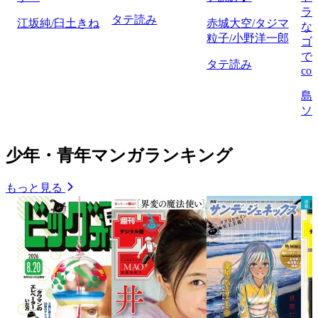
ラ
タテ読み
江坂純/臼土きね
赤城大空/タジマ
な
粒子/小野洋一郎
ゴ
で
タテ読み
com
島
ソ
少年・青年マンガランキング
もっと見る