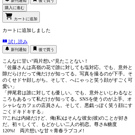
新刊通知
後で買う
購入に進む
カートに追加
カートに追加しました
試し読み
新刊通知
後で買う
こんなに甘い”両片想い”見たことない！
「佐藤さんは高嶺の花で誰に対しても塩対応。でも、意外と
隙だらけだって俺だけが知ってる。写真を撮るのが下手。そ
のくせドヤ顔しがち。そして、へにゃっと笑う顔がすごく可
愛い」
「押尾君は誰に対しても優しい。でも、意外といじわるなと
ころもあるって私だけが知ってる。SNSを使うのが上手。オ
シャレなカフェの店員さん。そして、悪戯っぽく笑う顔にす
ごくドキドキする」
??これは内緒だけど、俺(私)はそんな彼女(彼)のことが好き
だ。初々しくて、もどかしい二人の初恋。尊さ&糖度
120%! 両片想いな甘々青春ラブコメ!