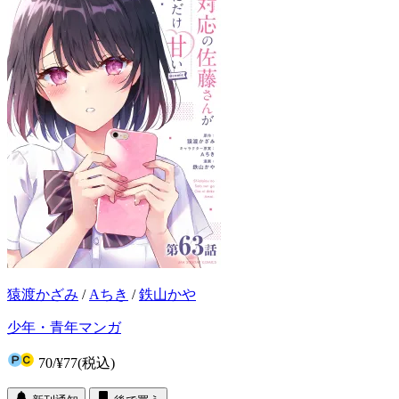
猿渡かざみ
/
Aちき
/
鉄山かや
少年・青年マンガ
70
/
¥77
(税込)