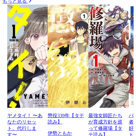
もっと見る
ヤメタイ！ 〜あ
懲役339年【タテ
最強女師匠たち
パ
なたのリセッ
読み】
が育成方針を巡
者
ト、代行しま
って修羅場【タ
好
伊勢ともか
す〜
テ読み】
ト