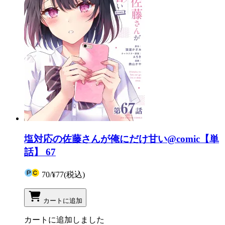
塩対応の佐藤さんが俺にだけ甘い@comic【単
話】 67
70
/
¥77
(税込)
カートに追加
カートに追加しました