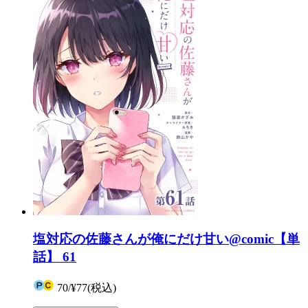
塩対応の佐藤さんが俺にだけ甘い@comic【単
話】 61
70
/
¥77
(税込)