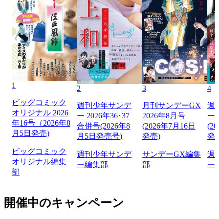
1
2
3
4
ビッグコミック
週刊少年サンデ
月刊サンデーGX
週
オリジナル 2026
ー 2026年36･37
2026年8月号
ー 
年16号（2026年8
合併号(2026年8
(2026年7月16日
(2
月5日発売)
月5日発売号)
発売)
発
ビッグコミック
週刊少年サンデ
サンデーGX編集
週
オリジナル編集
ー編集部
部
ー
部
開催中のキャンペーン