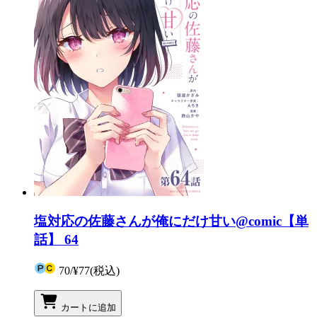
塩対応の佐藤さんが俺にだけ甘い@comic【単
話】 64
70
/
¥77
(税込)
カートに追加