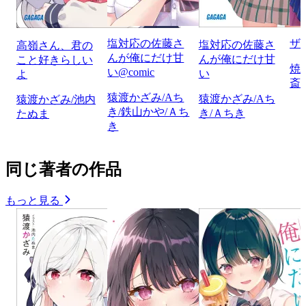
塩対応の佐藤さ
ザ
塩対応の佐藤さ
高嶺さん、君の
んが俺にだけ甘
んが俺にだけ甘
こと好きらしい
焼
い@comic
い
よ
斎
猿渡かざみ/Aち
猿渡かざみ/Aち
猿渡かざみ/池内
き/鉄山かや/Ａち
き/Ａちき
たぬま
き
同じ著者の作品
もっと見る