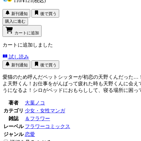
110
/
¥121
(税込)
新刊通知
後で買う
購入に進む
カートに追加
カートに追加しました
試し読み
新刊通知
後で買う
愛猫のため呼んだペットシッターが初恋の天野くんだった…！
よ天野くん！お仕事をがんばって疲れた時も天野くんに会えて
うになるよ！シロがベッドにおもらしして、寝る場所に困っ
著者
大葉ノコ
カテゴリ
少女・女性マンガ
雑誌
＆フラワー
レーベル
フラワーコミックス
ジャンル
恋愛