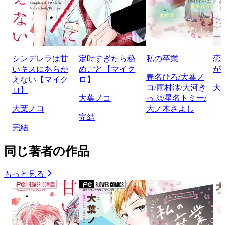
シンデレラは甘
定時すぎたら秘
私の卒業
恋
いキスにあらが
めごと【マイク
が
春名ひろ/大葉ノ
えない【マイク
ロ】
コ/雨村澪/大河き
大
ロ】
大葉ノコ
っぷ/星名トミー/
大葉ノコ
大ノ木さよし
完結
完結
同じ著者の作品
もっと見る