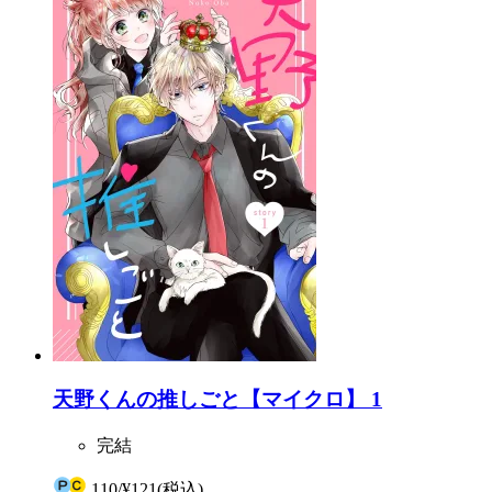
天野くんの推しごと【マイクロ】 1
完結
110
/
¥121
(税込)