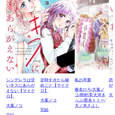
シンデレラは甘
定時すぎたら秘
私の卒業
恋
いキスにあらが
めごと【マイク
が
春名ひろ/大葉ノ
えない【マイク
ロ】
コ/雨村澪/大河き
大
ロ】
大葉ノコ
っぷ/星名トミー/
大葉ノコ
大ノ木さよし
完結