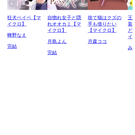
狂犬ベイベ【マ
自惚れ女子と隠
捨て猫はクズの
王
イクロ】
れオオカミ【マ
手も借りたい
装
イクロ】
【マイクロ】
ど
蜂野なえ
イ
月島よん
月森ココ
完結
み
完結