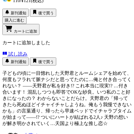
110
/
¥121
(税込)
新刊通知
後で買う
購入に進む
カートに追加
カートに追加しました
試し読み
新刊通知
後で買う
子どもの頃に一目惚れした天野君とルームシェアを始めて、
何度もフラれて脈ナシだと思ってたのに…俺と付き合ってく
れない？ ――天野君が私を好き!? これ本当に現実!? …付き
合います！ 混乱しつつも即答でOKな紗良。いつ私のこと好
きになったの？ わからないことだらけ。天野君の「帰って
きたら死ぬほどイチャイチャしようね。俺もう我慢できない
かも」の言葉通り、帰ったら早速ベッドでイチャラブタイム
が始まって――!? ついにハートが結ばれる2人♪ 天野の想い
が解き明かされていく…天国より極上な推し恋☆