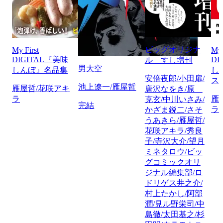
ビッグオリジナ
My First
My 
DIGITAL『美味
DI
ル すし増刊
男大空
しんぼ』名品集
し
安倍夜郎/小田扉/
ス
池上遼一/雁屋哲
雁屋哲/花咲アキ
唐沢なをき/原
ラ
雁
克玄/中川いさみ/
完結
ラ
かざま鋭二/さそ
うあきら/雁屋哲/
花咲アキラ/秀良
子/寺沢大介/望月
ミネタロウ/ビッ
グコミックオリ
ジナル編集部/ロ
ドリゲス井之介/
村上たかし/阿部
潤/見ル野栄司/中
島徹/太田基之/杉