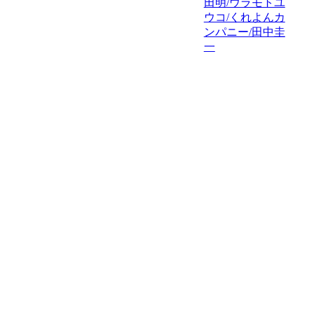
田明/ウラモトユ
ウコ/くれよんカ
ンパニー/田中圭
一