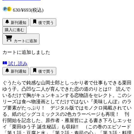
630
/
¥693
(税込)
新刊通知
後で買う
購入に進む
カートに追加
カートに追加しました
試し読み
新刊通知
後で買う
ぐうたらで鈍感な山岡士郎としっかり者で仕事もできる栗田
ゆう子。凸凹な二人が育んできた恋の道のりとは!? 読んで
いるだけで胸がキュンキュンする恋物語をセレクト。このシ
リーズは食べ物漫画としてだけではない『美味しんぼ』のラ
ブ要素がたっぷり！ デジタル版ではモノクロ掲載されてい
る、紙のビッグコミックスの2色カラーページも再現！ 刊
行開始を記念した、原作者・雁屋哲による書き下ろしエッセ
イ「栗田ゆう子 誕生秘話」も収録!! （この巻のエピソード
「第１話：豆腐と水」「第２話：寿司の心」「第３話：料理