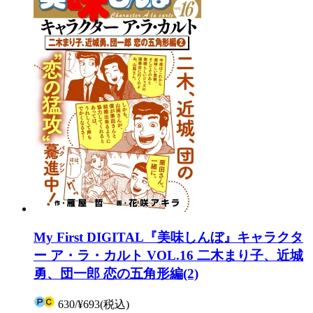
My First DIGITAL『美味しんぼ』キャラクタ
ー ア・ラ・カルト VOL.16 二木まり子、近城
勇、団一郎 恋の五角形編(2)
630
/
¥693
(税込)