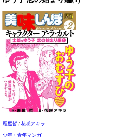
雁屋哲
/
花咲アキラ
少年・青年マンガ