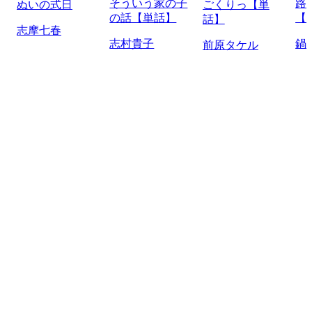
そういう家の子
路
ぬいの式日
ごくりっ【単
の話【単話】
【
話】
志摩七春
志村貴子
鍋
前原タケル