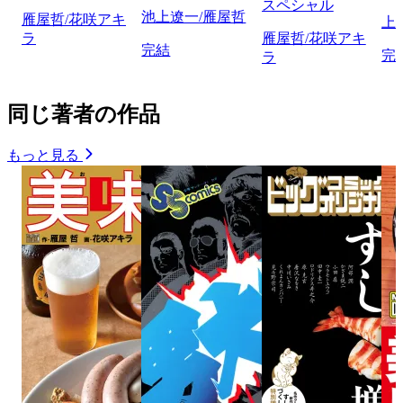
スペシャル
池上遼一/雁屋哲
雁屋哲/花咲アキ
上
ラ
雁屋哲/花咲アキ
完結
完
ラ
同じ著者の作品
もっと見る