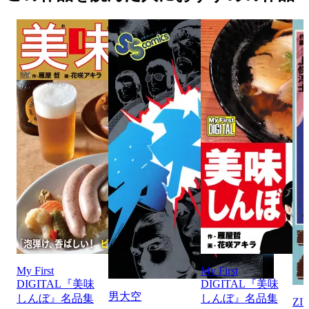
My First
My First
DIGITAL『美味
DIGITAL『美味
男大空
しんぼ』名品集
しんぼ』名品集
ZI