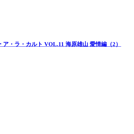
ター ア・ラ・カルト VOL.11 海原雄山 愛情編（2）