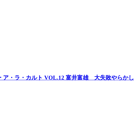
クター ア・ラ・カルト VOL.12 富井富雄 大失敗やら