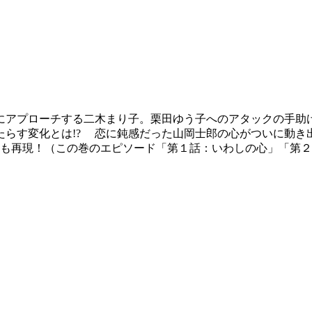
にアプローチする二木まり子。栗田ゆう子へのアタックの手助
らす変化とは!? 恋に鈍感だった山岡士郎の心がついに動き出
ジも再現！（この巻のエピソード「第１話：いわしの心」「第