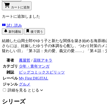
カートに追加
カートに追加しました
試し読み
新刊通知
後で買う
結婚した山岡士郎やゆう子と新たな関係を築き始める海原雄
さらには、妊娠したゆう子の体調を心配し、つわり対策のメ
疑わしい日」「第３話：夫の愛、義父の愛……」「第４話：
著者
雁屋哲
/
花咲アキラ
カテゴリ
少年・青年マンガ
雑誌
ビッグコミックスピリッツ
レーベル
My First DIGITAL
ジャンル
グルメ
詳細を見る
とじる
シリーズ