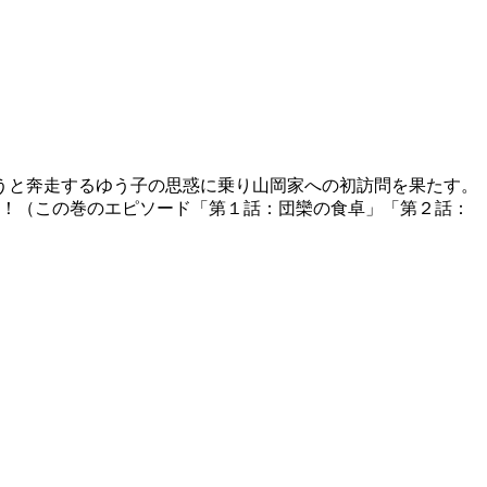
うと奔走するゆう子の思惑に乗り山岡家への初訪問を果たす。
録！（この巻のエピソード「第１話：団欒の食卓」「第２話：