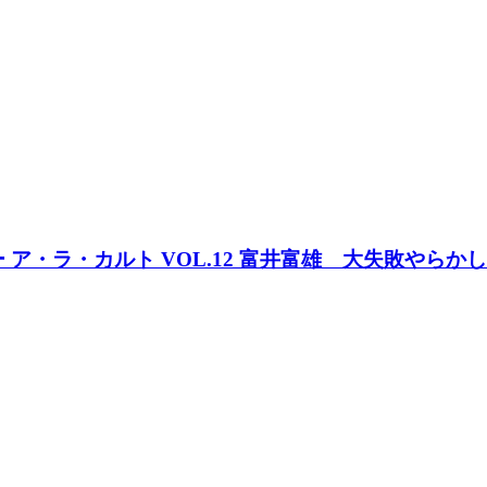
クター ア・ラ・カルト VOL.12 富井富雄 大失敗やら