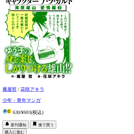
雁屋哲
/
花咲アキラ
少年・青年マンガ
630
/
¥693
(税込)
新刊通知
後で買う
購入に進む