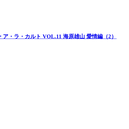
ター ア・ラ・カルト VOL.11 海原雄山 愛情編（2）