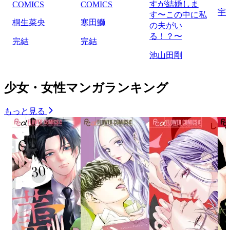
すが結婚しま
COMICS
COMICS
宇
す〜この中に私
桐生菜央
寒田鰤
の夫がい
る！？〜
完結
完結
池山田剛
少女・女性マンガランキング
もっと見る