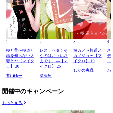
1
2
3
4
極と蕾〜極道と
レス―ヘタくそ
極カノ〜極道と
さ
恋を知らない人
なのはお互いさ
カノジョ〜【マ
デ
妻と〜【マイク
まです。―【マ
イクロ】 10
ロ】
ロ】 30
イクロ】 26
しがの夷織
わ
井山ゆー
深海魚
開催中のキャンペーン
もっと見る