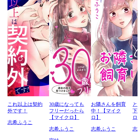
これ以上は契約
30歳になっても
お隣さんを飼育
と
外です！
フリーだったら
中！【マイク
下
【マイクロ】
ロ】
ロ
志希ふうこ
志希ふうこ
志希ふうこ
志