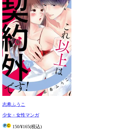
志希ふうこ
少女・女性マンガ
150
/
¥165
(税込)