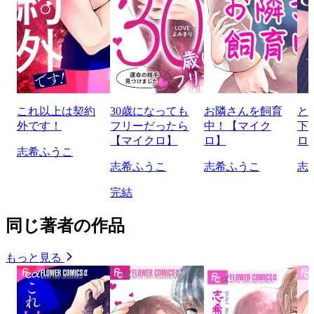
これ以上は契約
30歳になっても
お隣さんを飼育
と
外です！
フリーだったら
中！【マイク
下
【マイクロ】
ロ】
ロ
志希ふうこ
志希ふうこ
志希ふうこ
志
完結
同じ著者の作品
もっと見る