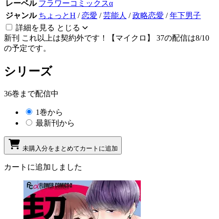
レーベル
フラワーコミックスα
ジャンル
ちょっとH
/
恋愛
/
芸能人
/
政略恋愛
/
年下男子
詳細を見る
とじる
新刊
これ以上は契約外です！【マイクロ】 37の配信は8/10
の予定です。
シリーズ
36巻まで配信中
1巻から
最新刊から
未購入分をまとめてカートに追加
カートに追加しました