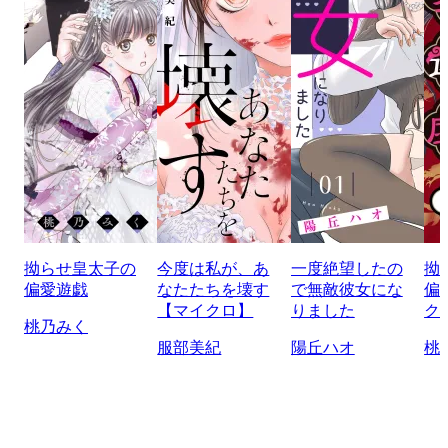
拗らせ皇太子の
今度は私が、あ
一度絶望したの
拗
偏愛遊戯
なたたちを壊す
で無敵彼女にな
偏
【マイクロ】
りました
ク
桃乃みく
服部美紀
陽丘ハオ
桃