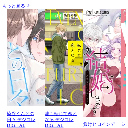
もっと見る
染谷くんとの
嘘も転じて恋と
日々 デジコレ
なる デジコレ
負けヒロインで
シ
DIGITAL
DIGITAL