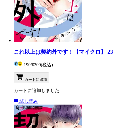
これ以上は契約外です！【マイクロ】 23
190
/
¥209
(税込)
カートに追加
カートに追加しました
試し読み