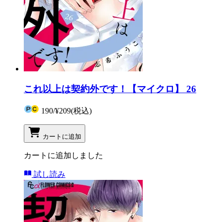
これ以上は契約外です！【マイクロ】 26
190
/
¥209
(税込)
カートに追加
カートに追加しました
試し読み