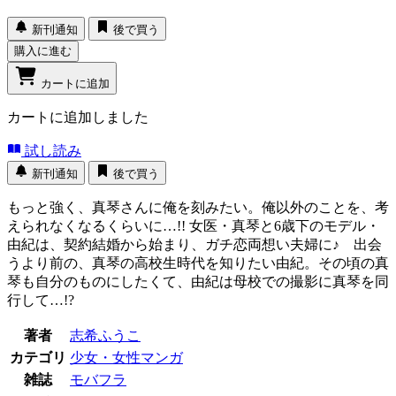
新刊通知
後で買う
購入に進む
カートに追加
カートに追加しました
試し読み
新刊通知
後で買う
もっと強く、真琴さんに俺を刻みたい。俺以外のことを、考
えられなくなるくらいに…!! 女医・真琴と6歳下のモデル・
由紀は、契約結婚から始まり、ガチ恋両想い夫婦に♪ 出会
うより前の、真琴の高校生時代を知りたい由紀。その頃の真
琴も自分のものにしたくて、由紀は母校での撮影に真琴を同
行して…!?
著者
志希ふうこ
カテゴリ
少女・女性マンガ
雑誌
モバフラ