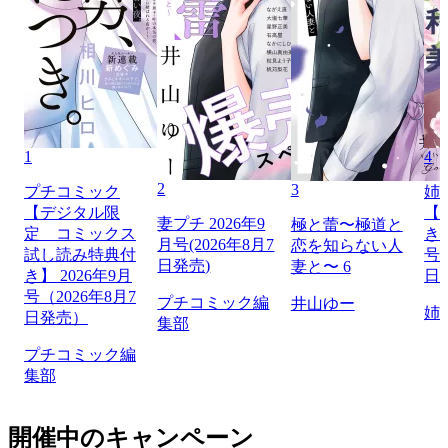
1
4
2
3
プチコミック
姉
【デジタル限
【
妻プチ 2026年9
極と蕾〜極道と
定 コミックス
き】
月号(2026年8月7
恋を知らない人
試し読み特典付
号（
日発売)
妻と〜 6
き】 2026年9月
日
号（2026年8月7
プチコミック編
井山ゆー
姉
日発売）
集部
プチコミック編
集部
開催中のキャンペーン