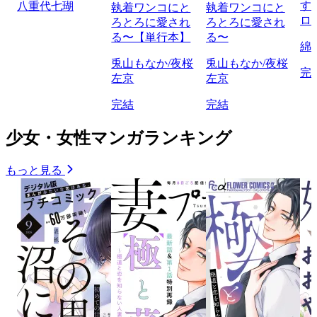
す
八重代七瑚
執着ワンコにと
執着ワンコにと
ロ
ろとろに愛され
ろとろに愛され
る〜【単行本】
る〜
綿
兎山もなか/夜桜
兎山もなか/夜桜
完
左京
左京
完結
完結
少女・女性マンガランキング
もっと見る