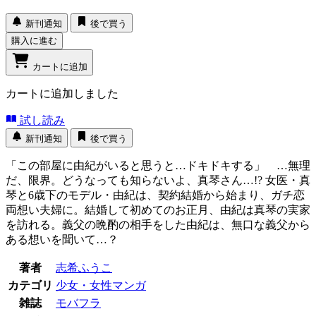
新刊通知
後で買う
購入に進む
カートに追加
カートに追加しました
試し読み
新刊通知
後で買う
「この部屋に由紀がいると思うと…ドキドキする」 …無理
だ、限界。どうなっても知らないよ、真琴さん…!? 女医・真
琴と6歳下のモデル・由紀は、契約結婚から始まり、ガチ恋
両想い夫婦に。結婚して初めてのお正月、由紀は真琴の実家
を訪れる。義父の晩酌の相手をした由紀は、無口な義父から
ある想いを聞いて…？
著者
志希ふうこ
カテゴリ
少女・女性マンガ
雑誌
モバフラ