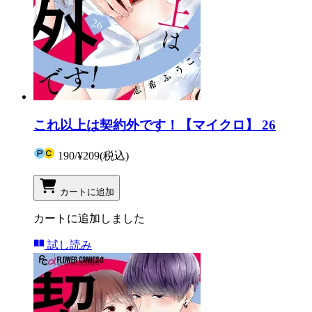
これ以上は契約外です！【マイクロ】 26
190
/
¥209
(税込)
カートに追加
カートに追加しました
試し読み