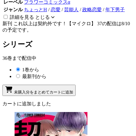
レーベル
フラワーコミックスα
ジャンル
ちょっとH
/
恋愛
/
芸能人
/
政略恋愛
/
年下男子
詳細を見る
とじる
新刊
これ以上は契約外です！【マイクロ】 37の配信は8/10
の予定です。
シリーズ
36巻まで配信中
1巻から
最新刊から
未購入分をまとめてカートに追加
カートに追加しました