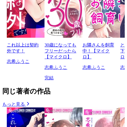
これ以上は契約
30歳になっても
お隣さんを飼育
と
外です！
フリーだったら
中！【マイク
下
【マイクロ】
ロ】
ロ
志希ふうこ
志希ふうこ
志希ふうこ
志
完結
同じ著者の作品
もっと見る