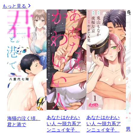
もっと見る
あなたはかわい
あなたはかわい
海猫の泣く頃、
い人 〜脱力系ア
い人 〜脱力系ア
君と港で
男
ンニュイ女子、
ンニュイ女子、