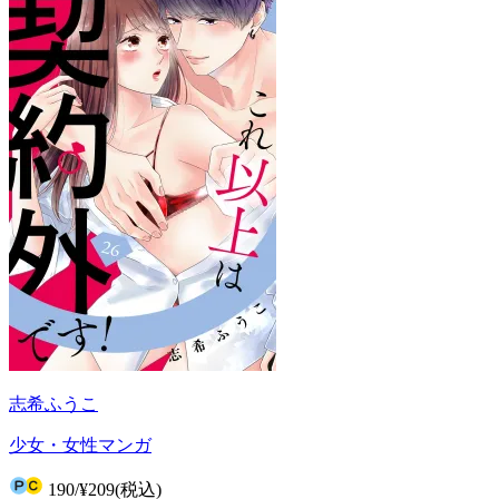
志希ふうこ
少女・女性マンガ
190
/
¥209
(税込)