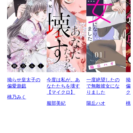
拗らせ皇太子の
今度は私が、あ
一度絶望したの
拗
偏愛遊戯
なたたちを壊す
で無敵彼女にな
偏
【マイクロ】
りました
ク
桃乃みく
服部美紀
陽丘ハオ
桃