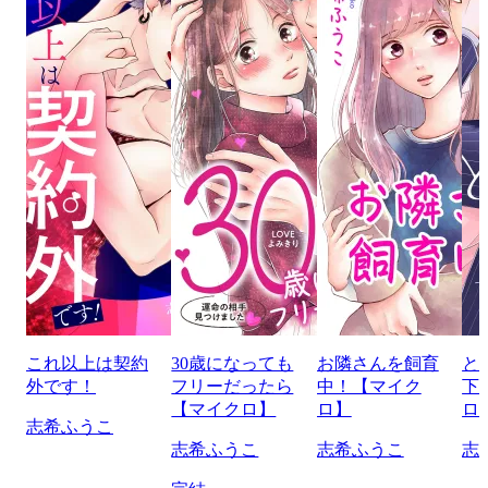
これ以上は契約
30歳になっても
お隣さんを飼育
と
外です！
フリーだったら
中！【マイク
下
【マイクロ】
ロ】
ロ
志希ふうこ
志希ふうこ
志希ふうこ
志