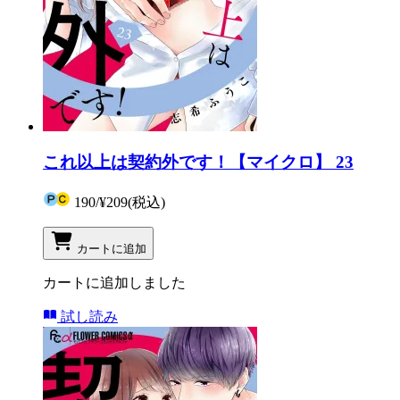
これ以上は契約外です！【マイクロ】 23
190
/
¥209
(税込)
カートに追加
カートに追加しました
試し読み