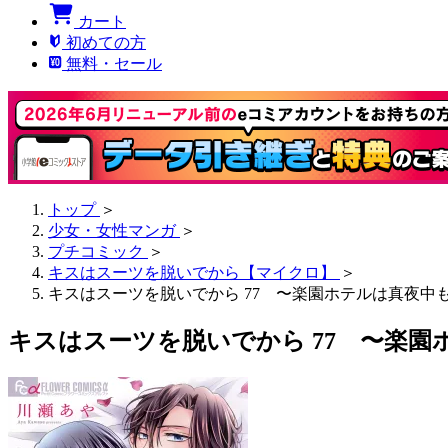
カート
初めての方
無料・セール
トップ
＞
少女・女性マンガ
＞
プチコミック
＞
キスはスーツを脱いでから【マイクロ】
＞
キスはスーツを脱いでから 77 〜楽園ホテルは真夜中も営
キスはスーツを脱いでから 77 〜楽園ホ