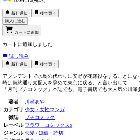
100
/
¥110
(税込)
新刊通知
後で買う
購入に進む
カートに追加
カートに追加しました
試し読み
新刊通知
後で買う
アクシデントで水島の代わりに安野が花嫁役をすることにな
崎は契約通り支配人を辞めて東京に戻る、と言い出して…！
「月刊プチコミック」本誌でも、電子書店でも大人気の川瀬
著者
川瀬あや
カテゴリ
少女・女性マンガ
雑誌
プチコミック
レーベル
フラワーコミックスα
ジャンル
恋愛
/
短編・読切