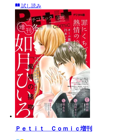
試し読み
Ｐｅｔｉｔ Ｃｏｍｉｃ増刊