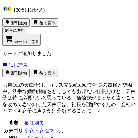
130
/
¥143
(税込)
新刊通知
後で買う
購入に進む
カートに追加
カートに追加しました
試し読み
新刊通知
後で買う
お局OLの天由子は、カリスマYouTuberで社長の貴裕と交際
中。派手な婚約指輪をどうしてもあげたい社長だけど、天由
子は特に必要ないと思っている。価値観がまったく違うこと
を改めて思い知った天由子は、社長を理解するため、会社の
イマドキ女子に声をかけ分析することに…？
著者
長江朋美
カテゴリ
少女・女性マンガ