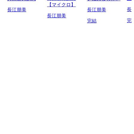
【マイクロ】
長
長江朋美
長江朋美
長江朋美
完
完結