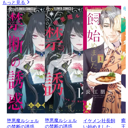
もっと見る
堕悪魔ルシェル
癒
堕悪魔ルシェル
イケメン社長飼
の禁断の誘惑
王
の禁断の誘惑
い始めました。