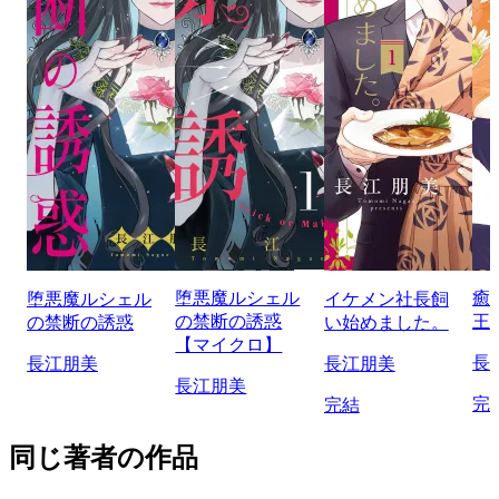
堕悪魔ルシェル
癒
堕悪魔ルシェル
イケメン社長飼
の禁断の誘惑
王
の禁断の誘惑
い始めました。
【マイクロ】
長
長江朋美
長江朋美
長江朋美
完
完結
同じ著者の作品