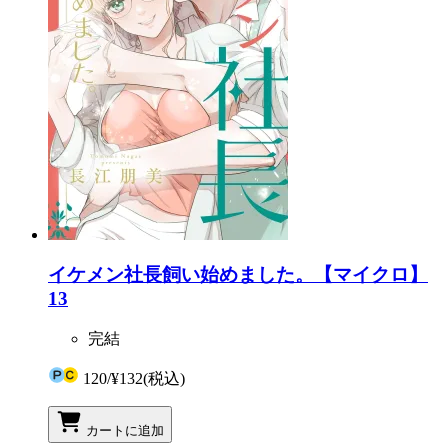
イケメン社長飼い始めました。【マイクロ】
13
完結
120
/
¥132
(税込)
カートに追加