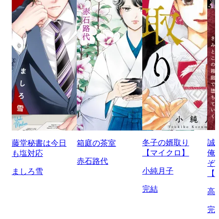
冬子の婿取り
誠
藤堂秘書は今日
箱庭の茶室
【マイクロ】
俺
も塩対応
赤石路代
ぞ
小純月子
ましろ雪
【
完結
高
完