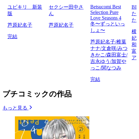
Betsucomi Best
ユビキリ 新装
セクシー田中さ
BI
Selection Pure
版
ん
た
Love Seasons 4
た
冬〜ずっといっ
芦原妃名子
芦原妃名子
しょ〜
横
完結
妃
芦原妃名子/椎葉
和
ナナ/文倉咲/みつ
富
きかこ/森田富士/
ア
吉永ゆう/加賀や
っこ/関なつみ
完結
プチコミックの作品
もっと見る