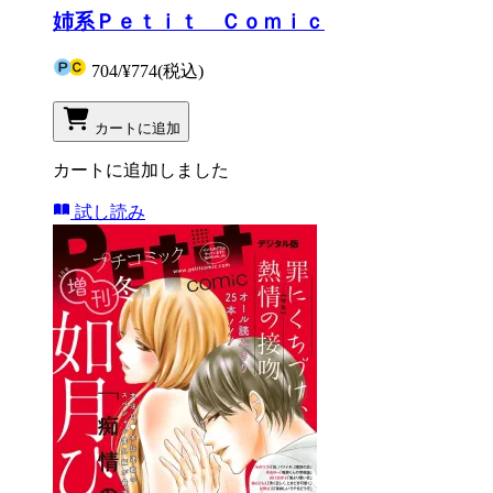
姉系Ｐｅｔｉｔ Ｃｏｍｉｃ
704
/
¥774
(税込)
カートに追加
カートに追加しました
試し読み