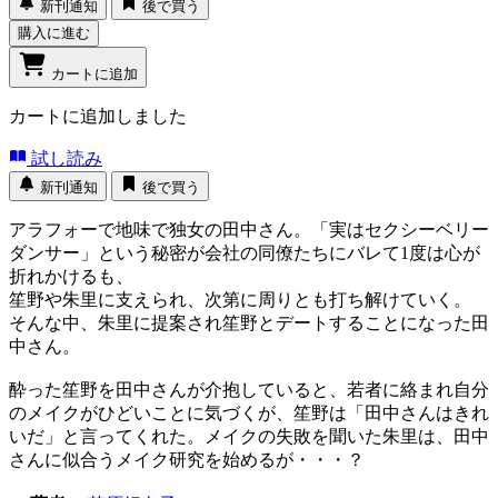
新刊通知
後で買う
購入に進む
カートに追加
カートに追加しました
試し読み
新刊通知
後で買う
アラフォーで地味で独女の田中さん。「実はセクシーベリー
ダンサー」という秘密が会社の同僚たちにバレて1度は心が
折れかけるも、
笙野や朱里に支えられ、次第に周りとも打ち解けていく。
そんな中、朱里に提案され笙野とデートすることになった田
中さん。
酔った笙野を田中さんが介抱していると、若者に絡まれ自分
のメイクがひどいことに気づくが、笙野は「田中さんはきれ
いだ」と言ってくれた。メイクの失敗を聞いた朱里は、田中
さんに似合うメイク研究を始めるが・・・？