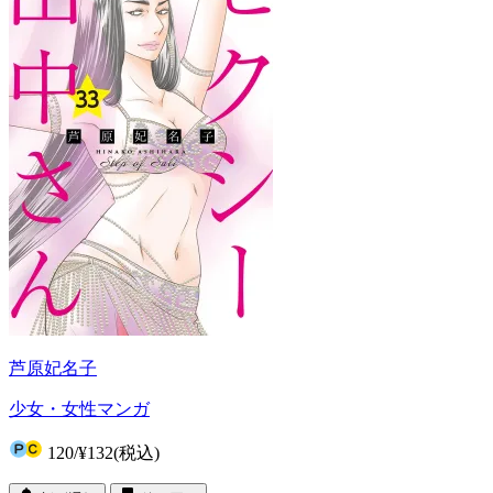
芦原妃名子
少女・女性マンガ
120
/
¥132
(税込)