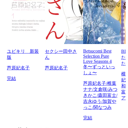
Betsucomi Best
ユビキリ 新装
セクシー田中さ
BI
Selection Pure
版
ん
た
Love Seasons 4
た
冬〜ずっといっ
芦原妃名子
芦原妃名子
しょ〜
横
完結
妃
芦原妃名子/椎葉
和
ナナ/文倉咲/みつ
富
きかこ/森田富士/
ア
吉永ゆう/加賀や
っこ/関なつみ
完結