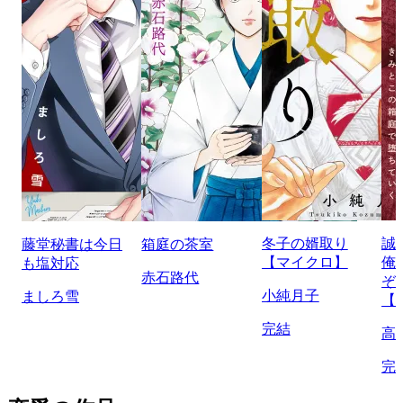
冬子の婿取り
誠
藤堂秘書は今日
箱庭の茶室
【マイクロ】
俺
も塩対応
赤石路代
ぞ
小純月子
ましろ雪
【
完結
高
完