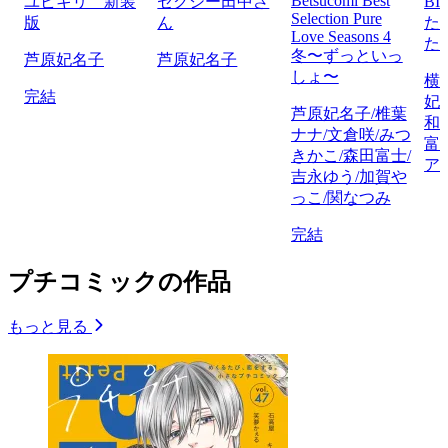
Betsucomi Best
ユビキリ 新装
セクシー田中さ
BI
Selection Pure
版
ん
た
Love Seasons 4
た
冬〜ずっといっ
芦原妃名子
芦原妃名子
しょ〜
横
完結
妃
芦原妃名子/椎葉
和
ナナ/文倉咲/みつ
富
きかこ/森田富士/
ア
吉永ゆう/加賀や
っこ/関なつみ
完結
プチコミックの作品
もっと見る