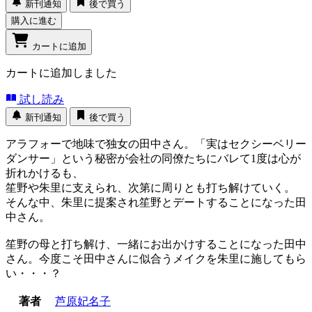
新刊通知
後で買う
購入に進む
カートに追加
カートに追加しました
試し読み
新刊通知
後で買う
アラフォーで地味で独女の田中さん。「実はセクシーベリー
ダンサー」という秘密が会社の同僚たちにバレて1度は心が
折れかけるも、
笙野や朱里に支えられ、次第に周りとも打ち解けていく。
そんな中、朱里に提案され笙野とデートすることになった田
中さん。
笙野の母と打ち解け、一緒にお出かけすることになった田中
さん。今度こそ田中さんに似合うメイクを朱里に施してもら
い・・・？
著者
芦原妃名子