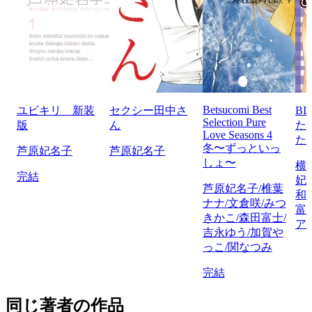
Betsucomi Best
ユビキリ 新装
セクシー田中さ
BI
Selection Pure
版
ん
た
Love Seasons 4
た
冬〜ずっといっ
芦原妃名子
芦原妃名子
しょ〜
横
完結
妃
芦原妃名子/椎葉
和
ナナ/文倉咲/みつ
富
きかこ/森田富士/
ア
吉永ゆう/加賀や
っこ/関なつみ
完結
同じ著者の作品