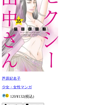
芦原妃名子
少女・女性マンガ
120
/
¥132
(税込)