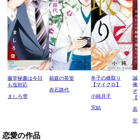
冬子の婿取り
誠
藤堂秘書は今日
箱庭の茶室
【マイクロ】
俺
も塩対応
赤石路代
ぞ
小純月子
ましろ雪
【
完結
高
完
恋愛の作品