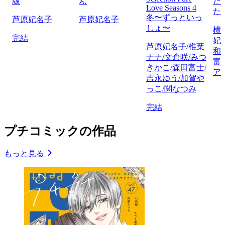
版
ん
た
Love Seasons 4
た
冬〜ずっといっ
芦原妃名子
芦原妃名子
しょ〜
横
完結
妃
芦原妃名子/椎葉
和
ナナ/文倉咲/みつ
富
きかこ/森田富士/
ア
吉永ゆう/加賀や
っこ/関なつみ
完結
プチコミックの作品
もっと見る