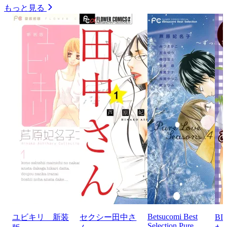
もっと見る
Betsucomi Best
ユビキリ 新装
セクシー田中さ
BI
Selection Pure