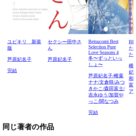
Betsucomi Best
ユビキリ 新装
セクシー田中さ
BI
Selection Pure
版
ん
た
Love Seasons 4
た
冬〜ずっといっ
芦原妃名子
芦原妃名子
しょ〜
横
完結
妃
芦原妃名子/椎葉
和
ナナ/文倉咲/みつ
富
きかこ/森田富士/
ア
吉永ゆう/加賀や
っこ/関なつみ
完結
同じ著者の作品