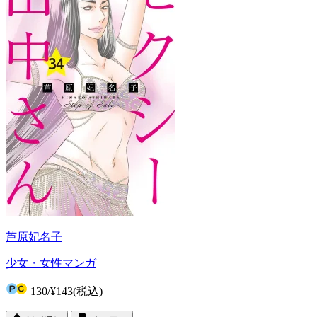
芦原妃名子
少女・女性マンガ
130
/
¥143
(税込)