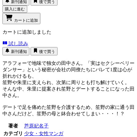
新刊通知
後で買う
購入に進む
カートに追加
カートに追加しました
試し読み
新刊通知
後で買う
アラフォーで地味で独女の田中さん。「実はセクシーベリー
ダンサー」という秘密が会社の同僚たちにバレて1度は心が
折れかけるも、
笙野や朱里に支えられ、次第に周りとも打ち解けていく。
そんな中、朱里に提案され笙野とデートすることになった田
中さん。
デートで足を痛めた笙野を介護するため、笙野の家に通う田
中さんだけど、笙野の母と鉢合わせてしまい・・・！？
著者
芦原妃名子
カテゴリ
少女・女性マンガ