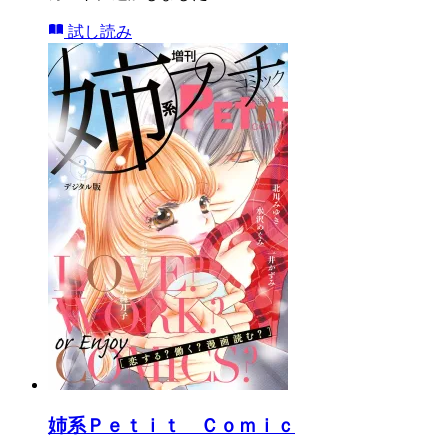
試し読み
姉系Ｐｅｔｉｔ Ｃｏｍｉｃ