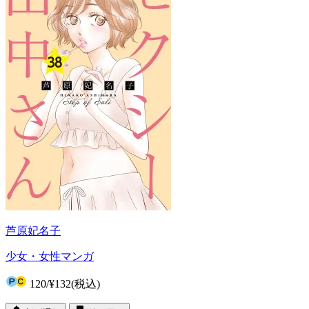
芦原妃名子
少女・女性マンガ
120
/
¥132
(税込)