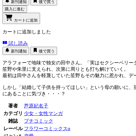
新刊通知
後で買う
購入に進む
カートに追加
カートに追加しました
試し読み
新刊通知
後で買う
アラフォーで地味で独女の田中さん。「実はセクシーベリー
笙野や朱里に支えられ、次第に周りとも打ち解けていく。
最初は田中さんを軽蔑していた笙野もその魅力に惹かれ、デ
しかし「結婚して子供を持ってほしい」という母の願いに、
にあることに気づき・・・？
著者
芦原妃名子
カテゴリ
少女・女性マンガ
雑誌
プチコミック
レーベル
フラワーコミックスα