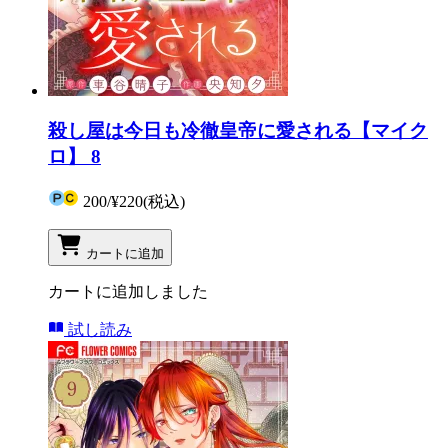
殺し屋は今日も冷徹皇帝に愛される【マイク
ロ】 8
200
/
¥220
(税込)
カートに追加
カートに追加しました
試し読み