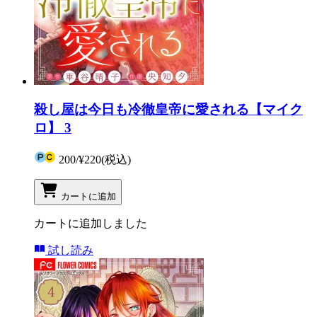
殺し屋は今日も冷徹皇帝に愛される【マイク
ロ】 3
200
/
¥220
(税込)
カートに追加
カートに追加しました
試し読み