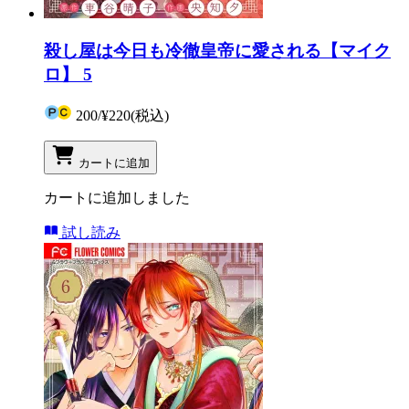
殺し屋は今日も冷徹皇帝に愛される【マイク
ロ】 5
200
/
¥220
(税込)
カートに追加
カートに追加しました
試し読み