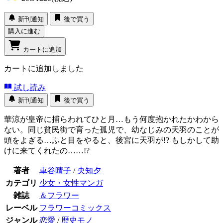
新刊通知
後で買う
購入に進む
カートに追加
カートに追加しました
試し読み
新刊通知
後で買う
華涼が皇帝に捕らわれてひと月…もう何度抱かれたかわから
ない。同じ貧民街で育った孤児で、幼なじみの天羽のことが
頭をよぎる…ふと目をやると、後宮に天羽が!? もしかして助
けに来てくれたの……!?
著者
車谷晴子
/
央知夕
カテゴリ
少女・女性マンガ
雑誌
＆フラワー
レーベル
フラワーコミックス
ジャンル
恋愛
/
歴史モノ