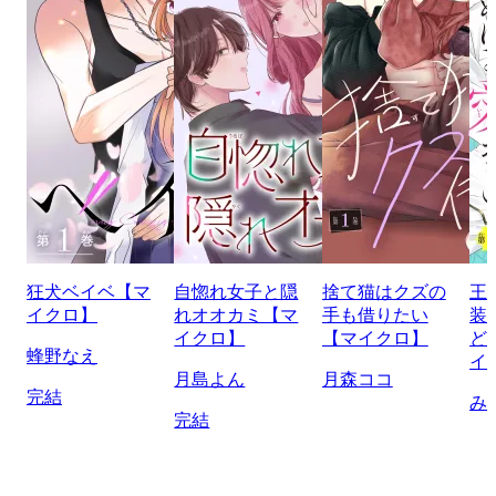
狂犬ベイベ【マ
自惚れ女子と隠
捨て猫はクズの
王
イクロ】
れオオカミ【マ
手も借りたい
装
イクロ】
【マイクロ】
ど
蜂野なえ
イ
月島よん
月森ココ
完結
み
完結