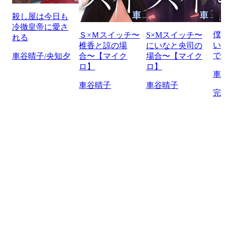
殺し屋は今日も
冷徹皇帝に愛さ
僕
Ｓ×Ｍスイッチ〜
S×Mスイッチ〜
れる
い
椎香と諒の場
にいなと央司の
で
車谷晴子/央知夕
合〜【マイク
場合〜【マイク
ロ】
ロ】
車
車谷晴子
車谷晴子
完