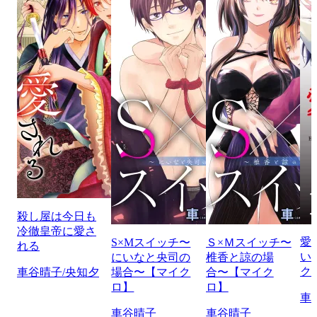
殺し屋は今日も
冷徹皇帝に愛さ
愛
S×Mスイッチ〜
Ｓ×Ｍスイッチ〜
れる
い
にいなと央司の
椎香と諒の場
ク
車谷晴子/央知夕
場合〜【マイク
合〜【マイク
ロ】
ロ】
車
車谷晴子
車谷晴子