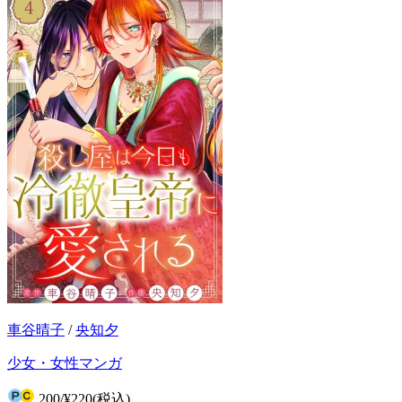
車谷晴子
/
央知夕
少女・女性マンガ
200
/
¥220
(税込)