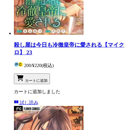
殺し屋は今日も冷徹皇帝に愛される【マイク
ロ】 23
200
/
¥220
(税込)
カートに追加
カートに追加しました
試し読み