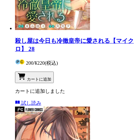
殺し屋は今日も冷徹皇帝に愛される【マイク
ロ】 28
200
/
¥220
(税込)
カートに追加
カートに追加しました
試し読み