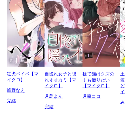
狂犬ベイベ【マ
自惚れ女子と隠
捨て猫はクズの
王
イクロ】
れオオカミ【マ
手も借りたい
装
イクロ】
【マイクロ】
ど
蜂野なえ
イ
月島よん
月森ココ
完結
み
完結