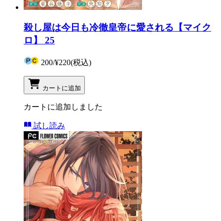
殺し屋は今日も冷徹皇帝に愛される【マイク
ロ】 25
200
/
¥220
(税込)
カートに追加
カートに追加しました
試し読み