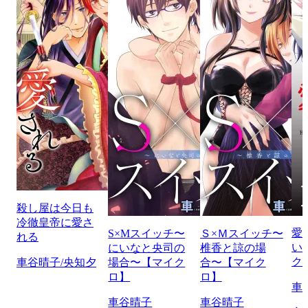
殺し屋は今日も
冷徹皇帝に愛さ
愛
S×Mスイッチ〜
Ｓ×Ｍスイッチ〜
れる
い
にいなと央司の
椎香と諒の場
ク
車谷晴子/央知夕
場合〜【マイク
合〜【マイク
ロ】
ロ】
車
車谷晴子
車谷晴子