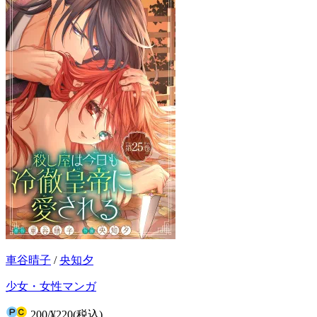
車谷晴子
/
央知夕
少女・女性マンガ
200
/
¥220
(税込)