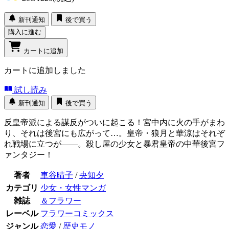
新刊通知
後で買う
購入に進む
カートに追加
カートに追加しました
試し読み
新刊通知
後で買う
反皇帝派による謀反がついに起こる！宮中内に火の手がまわ
り、それは後宮にも広がって…。皇帝・狼月と華涼はそれぞ
れ戦場に立つが――。殺し屋の少女と暴君皇帝の中華後宮フ
ァンタジー！
著者
車谷晴子
/
央知夕
カテゴリ
少女・女性マンガ
雑誌
＆フラワー
レーベル
フラワーコミックス
ジャンル
恋愛
/
歴史モノ