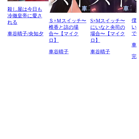
殺し屋は今日も
冷徹皇帝に愛さ
僕
Ｓ×Ｍスイッチ〜
S×Mスイッチ〜
れる
い
椎香と諒の場
にいなと央司の
で
車谷晴子/央知夕
合〜【マイク
場合〜【マイク
ロ】
ロ】
車
車谷晴子
車谷晴子
完