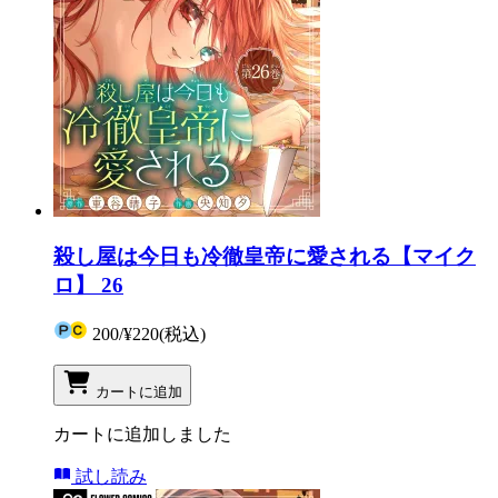
殺し屋は今日も冷徹皇帝に愛される【マイク
ロ】 26
200
/
¥220
(税込)
カートに追加
カートに追加しました
試し読み