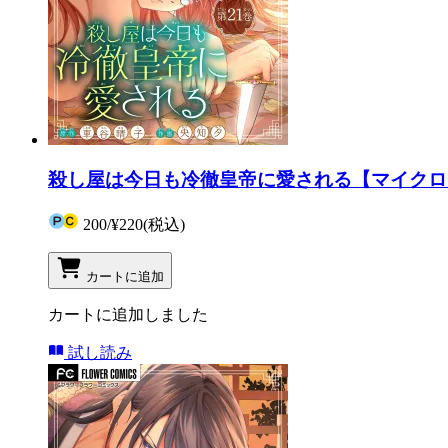
殺し屋は今日も冷徹皇帝に愛される【マイクロ】
200
/
¥220
(税込)
カートに追加
カートに追加しました
試し読み