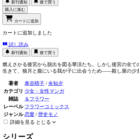
新刊通知
後で買う
購入に進む
カートに追加
カートに追加しました
試し読み
新刊通知
後で買う
燃えさかる後宮から脱出を図る華涼たち。しかし後宮の全て
生きて、狼月と腹にいる我が子に出会うため――殺し屋の少
著者
車谷晴子
/
央知夕
カテゴリ
少女・女性マンガ
雑誌
＆フラワー
レーベル
フラワーコミックス
ジャンル
恋愛
/
歴史モノ
詳細を見る
とじる
シリーズ