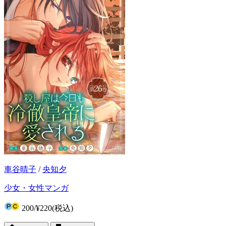
車谷晴子
/
央知夕
少女・女性マンガ
200
/
¥220
(税込)