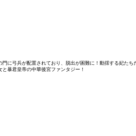
の門に弓兵が配置されており、脱出が困難に！動揺する妃たち
女と暴君皇帝の中華後宮ファンタジー！