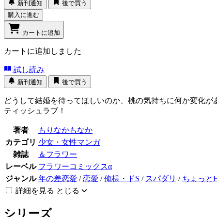
新刊通知
後で買う
購入に進む
カートに追加
カートに追加しました
試し読み
新刊通知
後で買う
どうして結婚を待ってほしいのか、桃の気持ちに何か変化が
ティッシュラブ！
著者
もりなかもなか
カテゴリ
少女・女性マンガ
雑誌
＆フラワー
レーベル
フラワーコミックスα
ジャンル
年の差恋愛
/
恋愛
/
俺様・ドS
/
スパダリ
/
ちょっと
詳細を見る
とじる
シリーズ