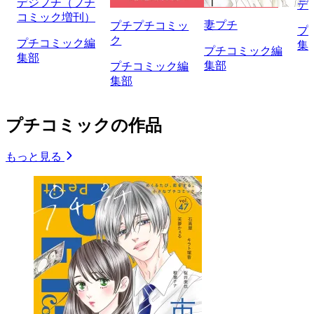
デジプチ（プチ
デ
コミック増刊）
妻プチ
プチプチコミッ
プ
ク
プチコミック編
集
プチコミック編
集部
集部
プチコミック編
集部
プチコミックの作品
もっと見る