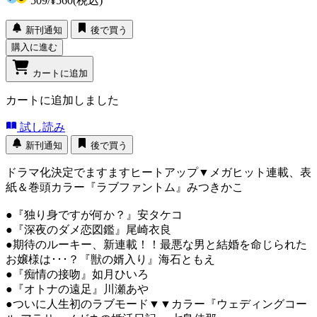
509
/
¥560
(税込)
新刊通知
後で買う
購入に進む
カートに追加
カートに追加しました
試し読み
新刊通知
後で買う
ドラマ化決定でますますヒートアップ▼メガヒット連載、表
紙＆巻頭カラー『ラブファントム』みつきかこ
●『独り身ですが何か？』安タケコ
●『深夜のダメ恋図鑑』尾崎衣良
●期待のルーキー、新連載！！最悪な男と結婚を命じられた
お嬢様は･･･？『獣の婿入り』海石ともえ
●『痴情の接吻』如月ひいろ
●『オトナの遠足』川瀬あや
●ついに人生初のラブモード▼▼カラー『ウェディングコー