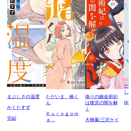
だ
し
まぶしさの温度
ただいま、椿く
偽りの錬金術妃
IK
ん
は後宮の闇を解
かくたすず
く
Ｋｕｒｏｇｏｍ
完結
ａ．
大橋薫/三沢ケイ