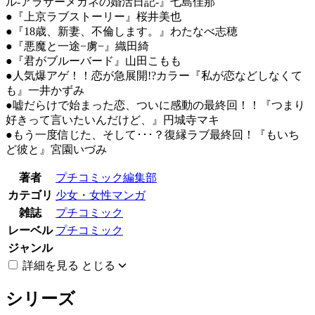
ル-アラサーメガネの婚活日記-』七島佳那
●『上京ラブストーリー』桜井美也
●『18歳、新妻、不倫します。』わたなべ志穂
●『悪魔と一途−虜−』織田綺
●『君がブルーバード』山田こもも
●人気爆アゲ！！恋が急展開!?カラー『私が恋などしなくて
も』一井かずみ
●嘘だらけで始まった恋、ついに感動の最終回！！『つまり
好きって言いたいんだけど、』円城寺マキ
●もう一度信じた、そして･･･？復縁ラブ最終回！『もいち
ど彼と』宮園いづみ
著者
プチコミック編集部
カテゴリ
少女・女性マンガ
雑誌
プチコミック
レーベル
プチコミック
ジャンル
詳細を見る
とじる
シリーズ