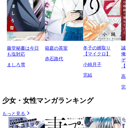
冬子の婿取り
誠
藤堂秘書は今日
箱庭の茶室
【マイクロ】
俺
も塩対応
赤石路代
ぞ
小純月子
ましろ雪
【
完結
高
完
少女・女性マンガランキング
もっと見る