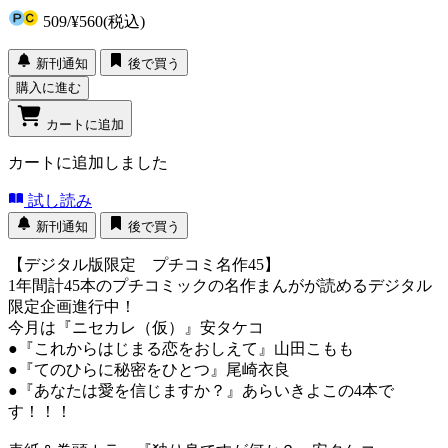
509
/
¥560
(税込)
新刊通知
後で買う
購入に進む
カートに追加
カートに追加しました
試し読み
新刊通知
後で買う
【デジタル版限定 プチコミ名作45】
1年間計45本のプチコミックの名作まんがが読めるデジタル
限定企画進行中！
今月は『ニセカレ（仮）』安タケコ
●『これからはじまる恋をおしえて』山田こもも
●『てのひらに秘密をひとつ』尾崎衣良
●『あなたは愛を信じますか？』あらいきよこの4本で
す！！！