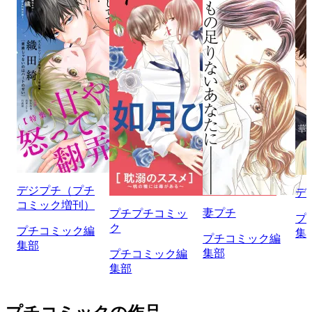
デジプチ（プチ
デ
コミック増刊）
妻プチ
プチプチコミッ
プ
ク
プチコミック編
集
プチコミック編
集部
集部
プチコミック編
集部