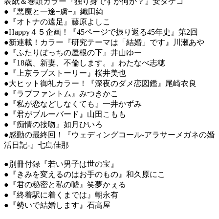
表紙＆巻頭カラー『独り身ですが何か？』安タケコ
●『悪魔と一途−虜−』織田綺
●『オトナの遠足』藤原よしこ
●Happy４５企画！『45ページで振り返る45年史』第2回
●新連載！カラー『研究テーマは「結婚」です』川瀬あや
●『ふたりぼっちの屋根の下』井山ゆー
●『18歳、新妻、不倫します。』わたなべ志穂
●『上京ラブストーリー』桜井美也
●大ヒット御礼カラー！『深夜のダメ恋図鑑』尾崎衣良
●『ラブファントム』みつきかこ
●『私が恋などしなくても』一井かずみ
●『君がブルーバード』山田こもも
●『痴情の接吻』如月ひいろ
●感動の最終回！『ウェディングコール-アラサーメガネの婚
活日記-』七島佳那
●別冊付録『若い男子は世の宝』
●『きみを変えるのはお手のもの』和久原にこ
●『君の秘密と私の嘘』笑夢かぇる
●『終着駅に着くまでは』朝永有
●『勢いで結婚します』石高屋