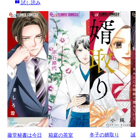
試し読み
冬子の婿取り
誠
藤堂秘書は今日
箱庭の茶室