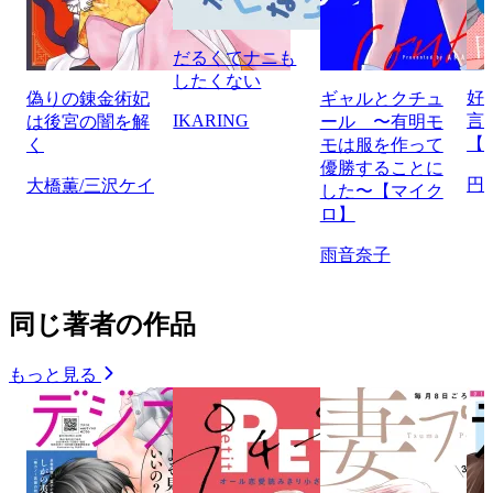
だるくてナニも
したくない
好
偽りの錬金術妃
ギャルとクチュ
IKARING
言
は後宮の闇を解
ール 〜有明モ
【
く
モは服を作って
優勝することに
円
大橋薫/三沢ケイ
した〜【マイク
ロ】
雨音奈子
同じ著者の作品
もっと見る