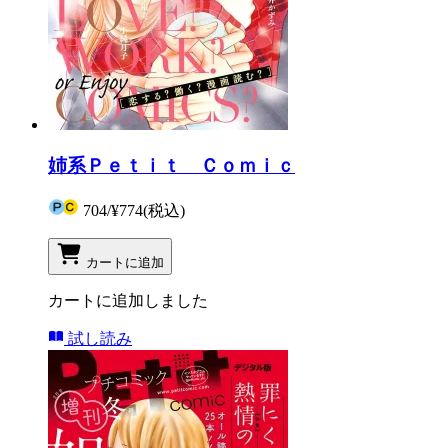
姉系Ｐｅｔｉｔ Ｃｏｍｉｃ
704
/
¥774
(税込)
カートに追加
カートに追加しました
試し読み